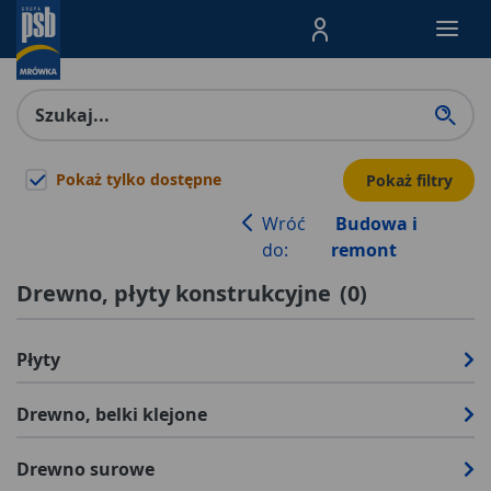
Menu Produktów, nawigacja: E
Pokaż tylko dostępne
Pokaż filtry
Wróć
Budowa i
do:
remont
Drewno, płyty konstrukcyjne
(
0
)
Płyty
Drewno, belki klejone
Drewno surowe