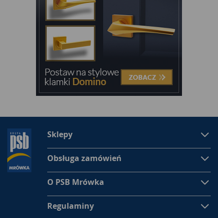
- wilgotność,
- znak CE.
Drewno budowlane
różni się klasą, w zależności od
zastosowania. Przykładowo do budowy domu szkieletowego
używa się surowca klasy C24, a do wykonania konstrukcji
więźby dachowej domów jednorodzinnych
drewno
konstrukcyjne
klasy C30. Zasada jest prosta – im wyższa
klasa, tym większa wytrzymałość materiału.
Drewno
budowlane
powinno być także suszone komorowo oraz
ostrugane bądź zabezpieczone w inny sposób przed ogniem,
czynnikami biologicznymi i owadami.
Sklepy
Płyta konstrukcyjna
z drewna musi posiadać odpowiedni
poziom wilgotności, który gwarantuje jej wytrzymałość na
zginanie. Najbardziej trwałe są surowce suszone komorowo.
Obsługa zamówień
Odpowiednia wilgotność
drewna konstrukcyjnego
na więźbę
dachu nie może przekraczać 20%, a na dom szkieletowy 19%.
O PSB Mrówka
Jeśli
płyty konstrukcyjne
są oznaczone symbolem CE,
możemy mieć pewność, że spełniają odpowiednio normy, w
Regulaminy
tym najważniejszą związaną z wytrzymałością materiału.