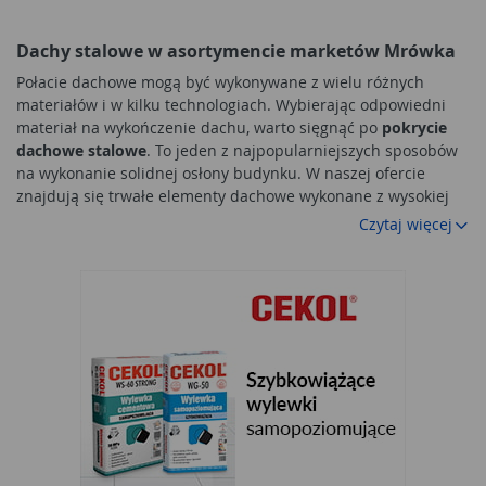
Dachy stalowe w asortymencie marketów Mrówka
Połacie dachowe mogą być wykonywane z wielu różnych
materiałów i w kilku technologiach. Wybierając odpowiedni
materiał na wykończenie dachu, warto sięgnąć po
pokrycie
dachowe stalowe
. To jeden z najpopularniejszych sposobów
na wykonanie solidnej osłony budynku. W naszej ofercie
znajdują się trwałe elementy dachowe wykonane z wysokiej
klasy stali. Warto sięgnąć także po odpowiednie akcesoria do
Czytaj więcej
montażu dachów.
Pokrycia dachowe - blachodachówki
W obecnych projektach budowlanych powoli odchodzi się już
od pokryć stalowych, wykonywanych z arkuszy blachy falistej.
Nie ucieka się jednak od korzyści wynikających ze stosowania
tego materiału.
Pokrycia dachowe z blachy
to przede
wszystkim
blachodachówki
. Te elementy powstają z jednego
arkusza blachy, który jest specjalnie uformowany. Dodatkowo
pokrywany jest kilkoma warstwami, które odpowiadają za
większą wytrzymałość na czynniki atmosferyczne i trwałość na