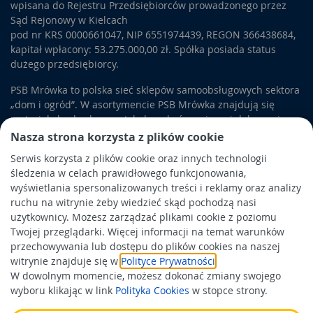
wpisana do Rejestru Przedsiębiorców prowadzonego przez
mogą się przydać, kiedy montujemy
pokrycia dachowe.
Sąd Rejonowy w Kielcach
Blacha
powinna być zabezpieczona przed przeciekaniem za
pod nr KRS 0000661047, NIP 6551974439, REGON 366438684,
pomocą taśmy dekarskiej. Samowulkanizujące taśmy są
kapitał wpłacony: 53.275.000,00 zł. Spółka posiada status
najczęściej również samoprzylepne, dzięki czemu używanie
dużego przedsiębiorcy.
ich jest wygodne. Tego produktu używa się przede wszystkim
przy połączeniach połaci z kominami i rurami wentylacyjnymi.
PSB Mrówka to polska sieć sklepów samoobsługowych sektora
Taśmy dostępne są w kilku wariantach szerokości, a wybór
„dom i ogród”. W asortymencie PSB Mrówka znajdują się
odpowiedniej ułatwi pracę.
materiały budowlane, artykuły wykończeniowe i dekoracyjne,
wyposażenie łazienek i kuchni, elektronarzędzia, a także
Nasza strona korzysta z plików cookie
Wśród
akcesoriów do dachów stalowych
można znaleźć także
artykuły związane z ogrodem i otoczeniem domu.
elementy metalowe, przeznaczone do wykończenia
Serwis korzysta z plików cookie oraz innych technologii
newralgicznych miejsc. Należą do nich między innymi gąsiory
śledzenia w celach prawidłowego funkcjonowania,
Obowiązek informacyjny
umieszczane na szczycie połaci.
Pokrycie dachowe stalowe
wyświetlania spersonalizowanych treści i reklamy oraz analizy
mogą też być wykończone za pomocą kominków
Polityka prywatności
ruchu na witrynie żeby wiedzieć skąd pochodzą nasi
wentylacyjnych, wiatrownic, czy uchwytów do montażu rynien.
użytkownicy. Możesz zarządzać plikami cookie z poziomu
Polityka Cookies
Twojej przeglądarki. Więcej informacji na temat warunków
Odbiór zużytego sprzętu
przechowywania lub dostępu do plików cookies na naszej
witrynie znajduje się w
Polityce Prywatności
.
W dowolnym momencie, możesz dokonać zmiany swojego
Wspierają nas:
wyboru klikając w link
Polityka Cookies
w stopce strony.