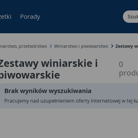
etki
Porady
Menu Produktów, nawigacja: E
niarstwo, przetwórstwo
Winiarstwo i piwowarstwo
Zestawy wi
Zestawy winiarskie i
0
prod
piwowarskie
Brak wyników wyszukiwania
Pracujemy nad uzupełnieniem oferty internetowej w tej ka