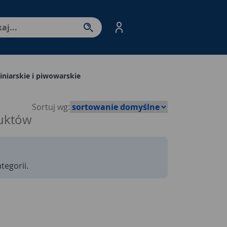
nter - przejdź do strony produktów. Spacja – otwórz/zamkni
niarskie i piwowarskie
Sortuj wg:
uktów
tegorii.