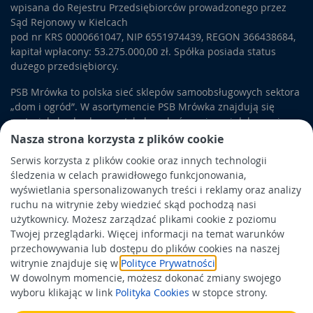
wpisana do Rejestru Przedsiębiorców prowadzonego przez
Sąd Rejonowy w Kielcach
pod nr KRS 0000661047, NIP 6551974439, REGON 366438684,
kapitał wpłacony: 53.275.000,00 zł. Spółka posiada status
dużego przedsiębiorcy.
PSB Mrówka to polska sieć sklepów samoobsługowych sektora
„dom i ogród”. W asortymencie PSB Mrówka znajdują się
materiały budowlane, artykuły wykończeniowe i dekoracyjne,
wyposażenie łazienek i kuchni, elektronarzędzia, a także
Nasza strona korzysta z plików cookie
artykuły związane z ogrodem i otoczeniem domu.
Serwis korzysta z plików cookie oraz innych technologii
śledzenia w celach prawidłowego funkcjonowania,
Obowiązek informacyjny
wyświetlania spersonalizowanych treści i reklamy oraz analizy
Polityka prywatności
ruchu na witrynie żeby wiedzieć skąd pochodzą nasi
użytkownicy. Możesz zarządzać plikami cookie z poziomu
Polityka Cookies
Twojej przeglądarki. Więcej informacji na temat warunków
Odbiór zużytego sprzętu
przechowywania lub dostępu do plików cookies na naszej
witrynie znajduje się w
Polityce Prywatności
.
W dowolnym momencie, możesz dokonać zmiany swojego
Wspierają nas:
wyboru klikając w link
Polityka Cookies
w stopce strony.