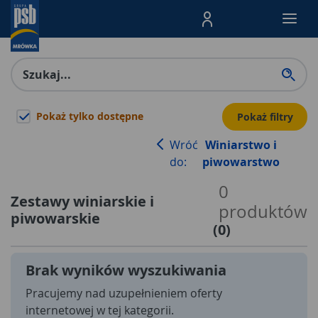
Menu Produktów, nawigacja: E
Pokaż tylko dostępne
Pokaż filtry
Wróć
Winiarstwo i
do:
piwowarstwo
0
Zestawy winiarskie i
produktów
piwowarskie
(
0
)
Brak wyników wyszukiwania
Pracujemy nad uzupełnieniem oferty
internetowej w tej kategorii.