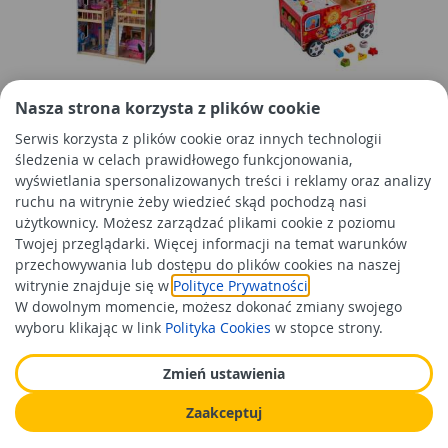
Domek dla lalek Lena 4IQ
Chodzik dziecięcy pchacz wóz
Nasza strona korzysta z plików cookie
strażacki 4IQ
Serwis korzysta z plików cookie oraz innych technologii
śledzenia w celach prawidłowego funkcjonowania,
wyświetlania spersonalizowanych treści i reklamy oraz analizy
303,00 zł
165,00 zł
/szt
/szt
ruchu na witrynie żeby wiedzieć skąd pochodzą nasi
Cena orientacyjna
Cena orientacyjna
użytkownicy. Możesz zarządzać plikami cookie z poziomu
Twojej przeglądarki. Więcej informacji na temat warunków
Do koszyka
Do koszyka
przechowywania lub dostępu do plików cookies na naszej
witrynie znajduje się w
Polityce Prywatności
.
W dowolnym momencie, możesz dokonać zmiany swojego
wyboru klikając w link
Polityka Cookies
w stopce strony.
Zmień ustawienia
Zaakceptuj