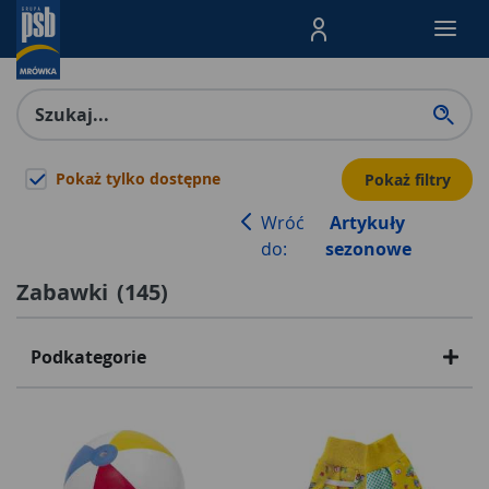
Menu Produktów, nawigacja: E
Pokaż tylko dostępne
Pokaż filtry
Wróć
Artykuły
do:
sezonowe
Zabawki
(
145
)
Podkategorie