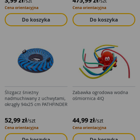
3,99 zł
475,99 zł
/szt
/szt
Cena orientacyjna
Cena orientacyjna
Do koszyka
Do koszyka
Ślizgacz śnieżny
Zabawka ogrodowa wodna
nadmuchiwany z uchwytami,
ośmiornica 4IQ
okrągły 94x25 cm PATHFINDER
52,99 zł
44,99 zł
/szt
/szt
Cena orientacyjna
Cena orientacyjna
Do koszyka
Do koszyka