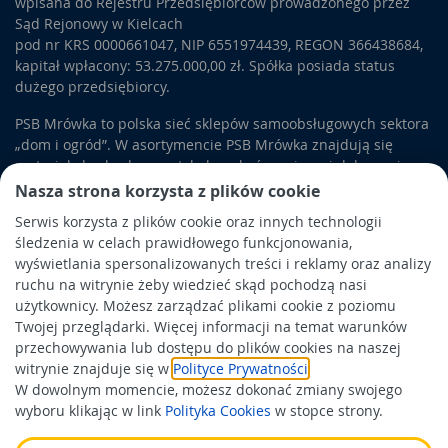
wpisana do Rejestru Przedsiębiorców prowadzonego przez
Sąd Rejonowy w Kielcach
pod nr KRS 0000661047, NIP 6551974439, REGON 366438684,
kapitał wpłacony: 53.275.000,00 zł. Spółka posiada status
dużego przedsiębiorcy.
PSB Mrówka to polska sieć sklepów samoobsługowych sektora
„dom i ogród”. W asortymencie PSB Mrówka znajdują się
materiały budowlane, artykuły wykończeniowe i dekoracyjne,
wyposażenie łazienek i kuchni, elektronarzędzia, a także
Nasza strona korzysta z plików cookie
artykuły związane z ogrodem i otoczeniem domu.
Serwis korzysta z plików cookie oraz innych technologii
śledzenia w celach prawidłowego funkcjonowania,
Obowiązek informacyjny
wyświetlania spersonalizowanych treści i reklamy oraz analizy
Polityka prywatności
ruchu na witrynie żeby wiedzieć skąd pochodzą nasi
użytkownicy. Możesz zarządzać plikami cookie z poziomu
Polityka Cookies
Twojej przeglądarki. Więcej informacji na temat warunków
Odbiór zużytego sprzętu
przechowywania lub dostępu do plików cookies na naszej
witrynie znajduje się w
Polityce Prywatności
.
W dowolnym momencie, możesz dokonać zmiany swojego
Wspierają nas:
wyboru klikając w link
Polityka Cookies
w stopce strony.