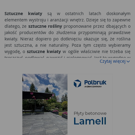
Sztuczne kwiaty
są w ostatnich latach doskonałym
elementem wystroju i aranżacji wnętrz. Dzieje się to zapewne
dlatego, że
sztuczne rośliny
proponowane przez dbających o
jakość producentów do złudzenia przypominają prawdziwe
kwiaty. Nieraz dopiero po dotknięciu okazuje się, że roślina
jest sztuczna, a nie naturalny. Poza tym często wybieramy
wygodę, o
sztuczne kwiaty
w ogóle właściwie nie trzeba się
troszczyć, podlewać, nawozić i pielęgnować. Jest to wygodne w
Czytaj więcej
codziennym życiu, ale też jeśli wyjeżdżamy, nie musimy prosić
kogoś o pielęgnację lub stosować odpowiedniego
nawodnienia.
Sztuczne kwiaty
- pielęgnacja
Choć
sztuczne rośliny
właściwie nie wymagają pielęgnacji, to
jednak raz na jakiś czas warto o nie zadbać, by dłużej
zachowywały ładny wygląd i by wciąż stanowiły doskonały
element na cmentarzu. Wykorzystując dostępne środki
nabłyszczające, specjalne do kwiatów, ale również na przykład
nabłyszczacze do karoserii samochodowej możemy je
skutecznie odświeżyć.