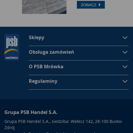
Sztuczne kwiaty
- oferta producentów
Sztuczne rośliny są spotykane zarówno w doniczkach, czy
skrzynkach, ale również są to produkty cięte, do
samodzielnego tworzenia własnych kompozycji. Wystarczy
mieć skrzynkę, doniczkę, nawet pudełko czy wazon i styropian
Sklepy
lub gąbkę florystyczną. Bukiet tworzy się według własnego
pomysłu, na koniec powierzchnię gąbki czy styropianu trzeba
Obsługa zamówień
wysypać żwirkiem albo sztucznym mchem.
O PSB Mrówka
Regulaminy
Grupa PSB Handel S.A.
Grupa PSB Handel S.A., siedziba: Wełecz 142, 28-100 Busko-
Zdrój