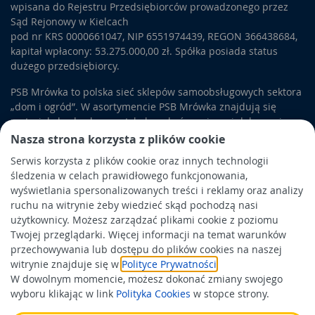
wpisana do Rejestru Przedsiębiorców prowadzonego przez
Sąd Rejonowy w Kielcach
pod nr KRS 0000661047, NIP 6551974439, REGON 366438684,
kapitał wpłacony: 53.275.000,00 zł. Spółka posiada status
dużego przedsiębiorcy.
PSB Mrówka to polska sieć sklepów samoobsługowych sektora
„dom i ogród”. W asortymencie PSB Mrówka znajdują się
materiały budowlane, artykuły wykończeniowe i dekoracyjne,
wyposażenie łazienek i kuchni, elektronarzędzia, a także
Nasza strona korzysta z plików cookie
artykuły związane z ogrodem i otoczeniem domu.
Serwis korzysta z plików cookie oraz innych technologii
śledzenia w celach prawidłowego funkcjonowania,
Obowiązek informacyjny
wyświetlania spersonalizowanych treści i reklamy oraz analizy
Polityka prywatności
ruchu na witrynie żeby wiedzieć skąd pochodzą nasi
użytkownicy. Możesz zarządzać plikami cookie z poziomu
Polityka Cookies
Twojej przeglądarki. Więcej informacji na temat warunków
Odbiór zużytego sprzętu
przechowywania lub dostępu do plików cookies na naszej
witrynie znajduje się w
Polityce Prywatności
.
W dowolnym momencie, możesz dokonać zmiany swojego
Wspierają nas:
wyboru klikając w link
Polityka Cookies
w stopce strony.