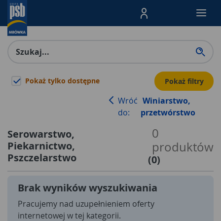
Menu Produktów, nawigacja: E
Pokaż tylko dostępne
Pokaż filtry
Wróć
Winiarstwo,
do:
przetwórstwo
0
Serowarstwo,
Piekarnictwo,
produktów
Pszczelarstwo
(
0
)
Brak wyników wyszukiwania
Pracujemy nad uzupełnieniem oferty
internetowej w tej kategorii.