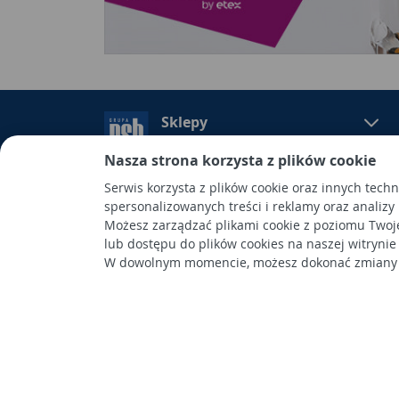
Sklepy
Nasza strona korzysta z plików cookie
Serwis korzysta z plików cookie oraz innych tech
spersonalizowanych treści i reklamy oraz analizy
Grupa PSB Handel S.A.
Możesz zarządzać plikami cookie z poziomu Twoj
Grupa PSB Handel S.A., siedziba: Wełecz 142, 28-
lub dostępu do plików cookies na naszej witrynie
wpisana do Rejestru Przedsiębiorców prowadzon
W dowolnym momencie, możesz dokonać zmiany s
Kielcach
pod nr KRS 0000661047, NIP 6551974439, REGON
kapitał wpłacony: 53.275.000,00 zł. Spółka posiad
Wykonanie: