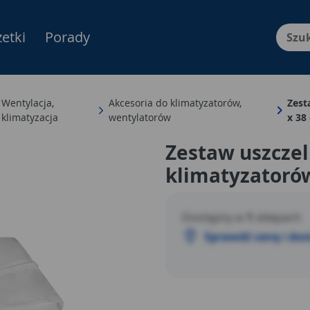
etki
Porady
Menu Produktów, nawigacja: E
Wentylacja,
Akcesoria do klimatyzatorów,
Zest
klimatyzacja
wentylatorów
x 38
Zestaw uszczel
klimatyzatoró
Dostępny w
1
sklepach
Sprawdź cenę i do