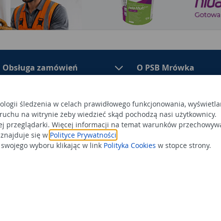
Obsługa zamówień
O PSB Mrówka
nologii śledzenia w celach prawidłowego funkcjonowania, wyświetla
 ruchu na witrynie żeby wiedzieć skąd pochodzą nasi użytkownicy.
PSB Mrówka to polska sieć skl
ej przeglądarki. Więcej informacji na temat warunków przechowyw
asortymencie PSB Mrówka znajd
100 Busko-Zdrój
 znajduje się w
Polityce Prywatności
.
wykończeniowe i dekoracyjne, w
ego przez Sąd Rejonowy w
wojego wyboru klikając w link
Polityka Cookies
w stopce strony.
także artykuły związane z ogr
 366438684,
Obowiązek
Po
a status dużego przedsiębiorcy.
informacyjny
Po
Wspierają n