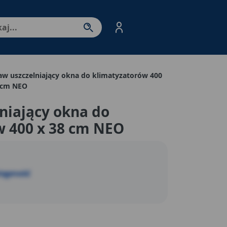
nter - przejdź do strony produktów. Spacja – otwórz/zamkni
aw uszczelniający okna do klimatyzatorów 400
 cm NEO
niający okna do
w 400 x 38 cm NEO
stępność