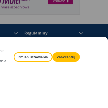
Regulaminy
nia
Zmień ustawienia
Zaakceptuj
epów samoobsługowych sektora „dom i ogród”. W
ania
ują się materiały budowlane, artykuły
yposażenie łazienek i kuchni, elektronarzędzia, a
odem i otoczeniem domu.
lityka prywatności
Odbiór zużytego
sprzętu
lityka Cookies
as: