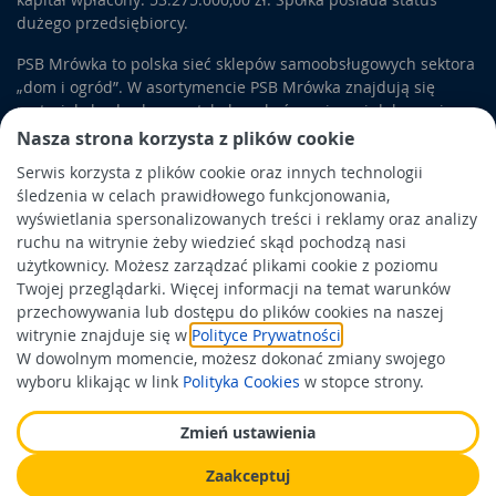
dużego przedsiębiorcy.
PSB Mrówka to polska sieć sklepów samoobsługowych sektora
„dom i ogród”. W asortymencie PSB Mrówka znajdują się
materiały budowlane, artykuły wykończeniowe i dekoracyjne,
wyposażenie łazienek i kuchni, elektronarzędzia, a także
Nasza strona korzysta z plików cookie
artykuły związane z ogrodem i otoczeniem domu.
Serwis korzysta z plików cookie oraz innych technologii
śledzenia w celach prawidłowego funkcjonowania,
Obowiązek informacyjny
wyświetlania spersonalizowanych treści i reklamy oraz analizy
Polityka prywatności
ruchu na witrynie żeby wiedzieć skąd pochodzą nasi
użytkownicy. Możesz zarządzać plikami cookie z poziomu
Polityka Cookies
Twojej przeglądarki. Więcej informacji na temat warunków
Odbiór zużytego sprzętu
przechowywania lub dostępu do plików cookies na naszej
witrynie znajduje się w
Polityce Prywatności
.
W dowolnym momencie, możesz dokonać zmiany swojego
Wspierają nas:
wyboru klikając w link
Polityka Cookies
w stopce strony.
Zmień ustawienia
Zaakceptuj
Wykonanie: