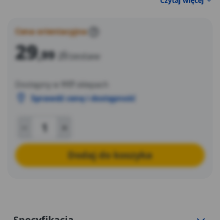
Czytaj więcej
Cena orientacyjna
?
29
,99
zł
/zestaw
Dostępny w
117
sklepach
Sprawdź cenę i dostępność
Dodaj do koszyka
Specyfikacja