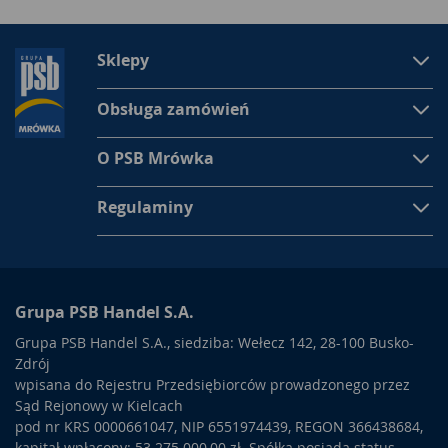
Sklepy
Obsługa zamówień
O PSB Mrówka
Regulaminy
Grupa PSB Handel S.A.
Grupa PSB Handel S.A., siedziba: Wełecz 142, 28-100 Busko-
Zdrój
wpisana do Rejestru Przedsiębiorców prowadzonego przez
Sąd Rejonowy w Kielcach
pod nr KRS 0000661047, NIP 6551974439, REGON 366438684,
kapitał wpłacony: 53.275.000,00 zł. Spółka posiada status