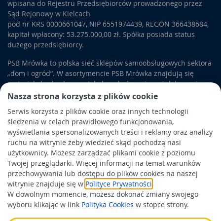
wpisana do Rejestru Przedsiębiorców prowadzonego przez
Sąd Rejonowy w Kielcach
pod nr KRS 0000661047, NIP 6551974439, REGON 366438684,
kapitał wpłacony: 53.275.000,00 zł. Spółka posiada status
dużego przedsiębiorcy.
PSB Mrówka to polska sieć sklepów samoobsługowych sektora
„dom i ogród”. W asortymencie PSB Mrówka znajdują się
materiały budowlane, artykuły wykończeniowe i dekoracyjne,
wyposażenie łazienek i kuchni, elektronarzędzia, a także
Nasza strona korzysta z plików cookie
artykuły związane z ogrodem i otoczeniem domu.
Serwis korzysta z plików cookie oraz innych technologii
śledzenia w celach prawidłowego funkcjonowania,
Obowiązek informacyjny
wyświetlania spersonalizowanych treści i reklamy oraz analizy
Polityka prywatności
ruchu na witrynie żeby wiedzieć skąd pochodzą nasi
użytkownicy. Możesz zarządzać plikami cookie z poziomu
Polityka Cookies
Twojej przeglądarki. Więcej informacji na temat warunków
Odbiór zużytego sprzętu
przechowywania lub dostępu do plików cookies na naszej
witrynie znajduje się w
Polityce Prywatności
.
W dowolnym momencie, możesz dokonać zmiany swojego
Wspierają nas:
wyboru klikając w link
Polityka Cookies
w stopce strony.