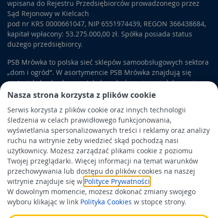
wpisana do Rejestru Przedsiębiorców prowadzonego przez
Sąd Rejonowy w Kielcach
pod nr KRS 0000661047, NIP 6551974439, REGON 366438684,
kapitał wpłacony: 53.275.000,00 zł. Spółka posiada status
dużego przedsiębiorcy.
PSB Mrówka to polska sieć sklepów samoobsługowych sektora
„dom i ogród”. W asortymencie PSB Mrówka znajdują się
materiały budowlane, artykuły wykończeniowe i dekoracyjne,
wyposażenie łazienek i kuchni, elektronarzędzia, a także
Nasza strona korzysta z plików cookie
artykuły związane z ogrodem i otoczeniem domu.
Serwis korzysta z plików cookie oraz innych technologii
śledzenia w celach prawidłowego funkcjonowania,
Obowiązek informacyjny
wyświetlania spersonalizowanych treści i reklamy oraz analizy
Polityka prywatności
ruchu na witrynie żeby wiedzieć skąd pochodzą nasi
użytkownicy. Możesz zarządzać plikami cookie z poziomu
Polityka Cookies
Twojej przeglądarki. Więcej informacji na temat warunków
Odbiór zużytego sprzętu
przechowywania lub dostępu do plików cookies na naszej
witrynie znajduje się w
Polityce Prywatności
.
W dowolnym momencie, możesz dokonać zmiany swojego
Wspierają nas:
wyboru klikając w link
Polityka Cookies
w stopce strony.