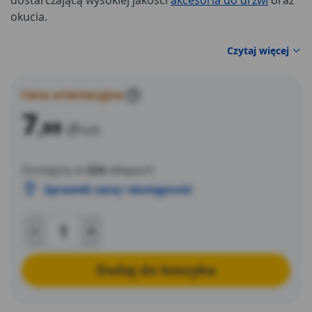
dostarczającą wysokiej jakości
akcesoria do drzwi
oraz
okucia.
Czytaj więcej
Cena orientacyjna
?
7
,99
zł
/szt
Dostępny w
224
sklepach
Sprawdź cenę i dostępność
Dodaj do koszyka