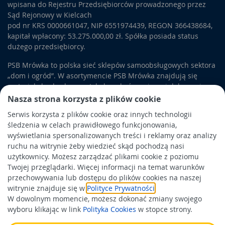
wpisana do Rejestru Przedsiębiorców prowadzonego przez
Sąd Rejonowy w Kielcach
pod nr KRS 0000661047, NIP 6551974439, REGON 366438684,
kapitał wpłacony: 53.275.000,00 zł. Spółka posiada status
dużego przedsiębiorcy.
PSB Mrówka to polska sieć sklepów samoobsługowych sektora
„dom i ogród”. W asortymencie PSB Mrówka znajdują się
materiały budowlane, artykuły wykończeniowe i dekoracyjne,
wyposażenie łazienek i kuchni, elektronarzędzia, a także
Nasza strona korzysta z plików cookie
artykuły związane z ogrodem i otoczeniem domu.
Serwis korzysta z plików cookie oraz innych technologii
śledzenia w celach prawidłowego funkcjonowania,
Obowiązek informacyjny
wyświetlania spersonalizowanych treści i reklamy oraz analizy
Polityka prywatności
ruchu na witrynie żeby wiedzieć skąd pochodzą nasi
użytkownicy. Możesz zarządzać plikami cookie z poziomu
Polityka Cookies
Twojej przeglądarki. Więcej informacji na temat warunków
Odbiór zużytego sprzętu
przechowywania lub dostępu do plików cookies na naszej
witrynie znajduje się w
Polityce Prywatności
.
W dowolnym momencie, możesz dokonać zmiany swojego
Wspierają nas:
wyboru klikając w link
Polityka Cookies
w stopce strony.