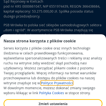
Sąd Rejonowy w Kielcach
pod nr KRS 0000661047, NIP 6551974439, REGON 366438684,
kapitał wpłacony: 53.275.000,00 zł. Spółka posiada status
dużego przedsiębiorcy.
PSB Mrówka to polska sieć sklepów samoobsługowych sektora
„dom i ogród”. W asortymencie PSB Mrówka znajdują się
materiały budowlane, artykuły wykończeniowe i dekoracyjne,
wyposażenie łazienek i kuchni, elektronarzędzia, a także
Nasza strona korzysta z plików cookie
artykuły związane z ogrodem i otoczeniem domu.
Serwis korzysta z plików cookie oraz innych technologii
śledzenia w celach prawidłowego funkcjonowania,
Obowiązek informacyjny
wyświetlania spersonalizowanych treści i reklamy oraz analizy
Polityka prywatności
ruchu na witrynie żeby wiedzieć skąd pochodzą nasi
użytkownicy. Możesz zarządzać plikami cookie z poziomu
Polityka Cookies
Twojej przeglądarki. Więcej informacji na temat warunków
Odbiór zużytego sprzętu
przechowywania lub dostępu do plików cookies na naszej
witrynie znajduje się w
Polityce Prywatności
.
W dowolnym momencie, możesz dokonać zmiany swojego
Wspierają nas:
wyboru klikając w link
Polityka Cookies
w stopce strony.
Zmień ustawienia