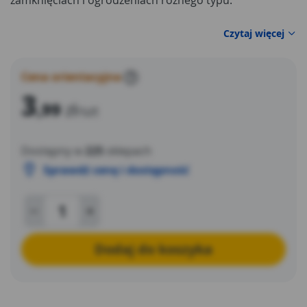
zamknięciach i ogrodzeniach różnego typu.
Czytaj więcej
Cena orientacyjna
?
3
,99
zł
/szt
Dostępny w
225
sklepach
Sprawdź cenę i dostępność
Dodaj do koszyka