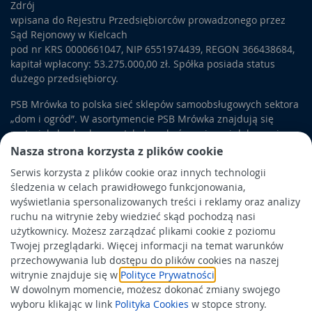
Zdrój
wpisana do Rejestru Przedsiębiorców prowadzonego przez
Sąd Rejonowy w Kielcach
pod nr KRS 0000661047, NIP 6551974439, REGON 366438684,
kapitał wpłacony: 53.275.000,00 zł. Spółka posiada status
dużego przedsiębiorcy.
PSB Mrówka to polska sieć sklepów samoobsługowych sektora
„dom i ogród”. W asortymencie PSB Mrówka znajdują się
materiały budowlane, artykuły wykończeniowe i dekoracyjne,
wyposażenie łazienek i kuchni, elektronarzędzia, a także
Nasza strona korzysta z plików cookie
artykuły związane z ogrodem i otoczeniem domu.
Serwis korzysta z plików cookie oraz innych technologii
śledzenia w celach prawidłowego funkcjonowania,
Obowiązek informacyjny
wyświetlania spersonalizowanych treści i reklamy oraz analizy
Polityka prywatności
ruchu na witrynie żeby wiedzieć skąd pochodzą nasi
użytkownicy. Możesz zarządzać plikami cookie z poziomu
Polityka Cookies
Twojej przeglądarki. Więcej informacji na temat warunków
Odbiór zużytego sprzętu
przechowywania lub dostępu do plików cookies na naszej
witrynie znajduje się w
Polityce Prywatności
.
W dowolnym momencie, możesz dokonać zmiany swojego
Wspierają nas:
wyboru klikając w link
Polityka Cookies
w stopce strony.