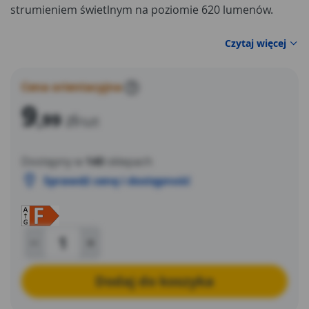
strumieniem świetlnym na poziomie 620 lumenów.
Czytaj więcej
Cena orientacyjna
?
9
,99
zł
/szt
Dostępny w
140
sklepach
Sprawdź cenę i dostępność
Dodaj do koszyka