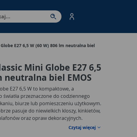
nter - przejdź do strony produktów. Spacja – otwórz/zamkni
Globe E27 6,5 W (60 W) 806 lm neutralna biel
assic Mini Globe E27 6,5
m neutralna biel EMOS
lobe E27 6,5 W to kompaktowe, a
o światła przeznaczone do codziennego
kaniu, biurze lub pomieszczeniu użytkowym.
obrze pasuje do niewielkich kloszy, kinkietów,
 plafonów oraz opraw dekoracyjnych.
możliwia szybki i wygodny montaż
bez
Czytaj więcej
kowych przejściówek, transformatorów lub