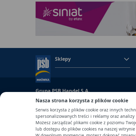
Sklepy
Grupa PSB Handel S.A.
Grupa PSB Handel S.A., siedziba: Wełecz 142, 28-
Nasza strona korzysta z plików cookie
wpisana do Rejestru Przedsiębiorców prowadzon
Serwis korzysta z plików cookie oraz innych tech
Kielcach
spersonalizowanych treści i reklamy oraz analizy
pod nr KRS 0000661047, NIP 6551974439, REGON
Możesz zarządzać plikami cookie z poziomu Twoj
kapitał wpłacony: 53.275.000,00 zł. Spółka posiad
lub dostępu do plików cookies na naszej witrynie
W dowolnym momencie, możesz dokonać zmiany s