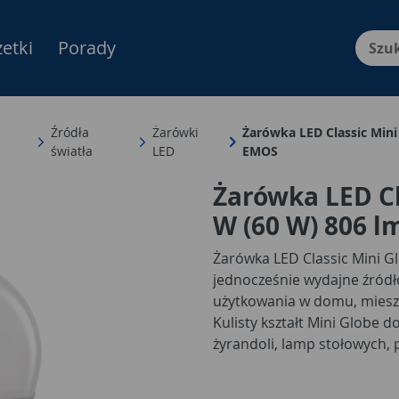
etki
Porady
Menu Produktów, nawigacja: E
Źródła
Żarówki
Żarówka LED Classic Mini 
światła
LED
EMOS
Żarówka LED Cl
W (60 W) 806 l
Żarówka LED Classic Mini G
jednocześnie wydajne źródł
użytkowania w domu, miesz
Kulisty kształt Mini Globe d
żyrandoli, lamp stołowych,
Standardowy gwint E27 u
potrzeby stosowania dodat