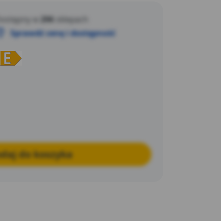
w.
ostępny w
206
sklepach
Sprawdź cenę i dostępność
daj do koszyka