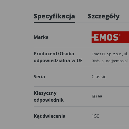
Specyfikacja
Szczegóły
Marka
Producent/Osoba
Emos PL Sp. z o.o., ul.
odpowiedzialna w UE
Biała, biuro@emos.pl
Seria
Classic
Klasyczny
60 W
odpowiednik
Kąt świecenia
150