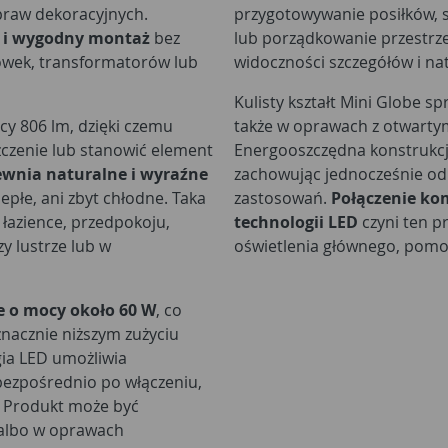
praw dekoracyjnych.
przygotowywanie posiłków, sp
i i wygodny montaż
bez
lub porządkowanie przestrze
ówek, transformatorów lub
widoczności szczegółów i n
Kulisty kształt Mini Globe sp
y 806 lm, dzięki czemu
także w oprawach z otwarty
zczenie lub stanowić element
Energooszczędna konstrukcj
ewnia naturalne i wyraźne
zachowując jednocześnie od
iepłe, ani zbyt chłodne. Taka
zastosowań.
Połączenie ko
 łazience, przedpokoju,
technologii LED
czyni ten 
y lustrze lub w
oświetlenia głównego, pomo
e o mocy około 60 W
, co
znacznie niższym zużyciu
gia LED umożliwia
bezpośrednio po włączeniu,
. Produkt może być
 albo w oprawach