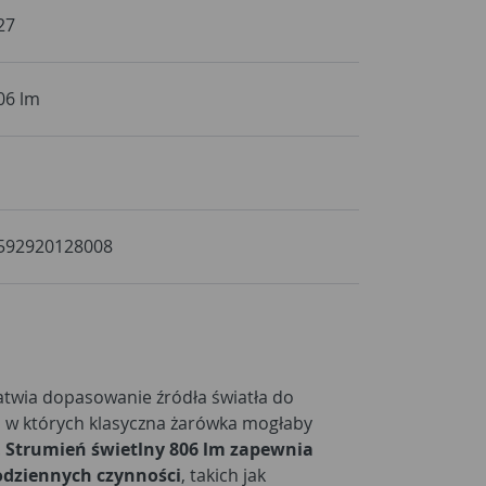
27
06 lm
592920128008
twia dopasowanie źródła światła do
, w których klasyczna żarówka mogłaby
.
Strumień świetlny 806 lm zapewnia
dziennych czynności
, takich jak