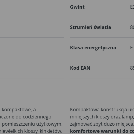
Gwint
E
Strumień światła
8
Klasa energetyczna
E
Kod EAN
8
to kompaktowe, a
Kompaktowa konstrukcja uła
naczone do codziennego
mniejszych kloszy oraz lamp
b pomieszczeniu użytkowym.
zajmować zbyt dużo miejsca
iewielkich kloszy, kinkietów,
komfortowe warunki do co