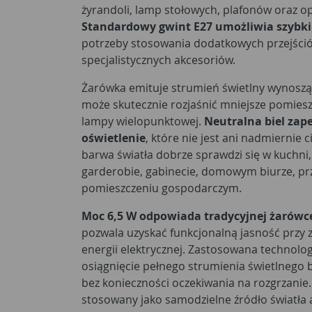
żyrandoli, lamp stołowych, plafonów oraz o
Standardowy gwint E27 umożliwia szybk
potrzeby stosowania dodatkowych przejści
specjalistycznych akcesoriów.
Żarówka emituje strumień świetlny wynosząc
może skutecznie rozjaśnić mniejsze pomies
lampy wielopunktowej.
Neutralna biel zap
oświetlenie
, które nie jest ani nadmiernie c
barwa światła dobrze sprawdzi się w kuchni,
garderobie, gabinecie, domowym biurze, prz
pomieszczeniu gospodarczym.
Moc 6,5 W odpowiada tradycyjnej żarówc
pozwala uzyskać funkcjonalną jasność przy 
energii elektrycznej. Zastosowana technolo
osiągnięcie pełnego strumienia świetlnego 
bez konieczności oczekiwania na rozgrzanie
stosowany jako samodzielne źródło światła