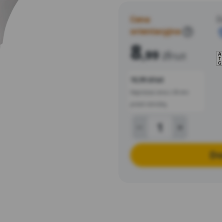
specjalistycznych akcesorió
Cena
D
orientacyjna
?
8
,99
zł
/szt
10,99 zł/szt
Najniższa cena z 30 dni
przed obniżką
Do