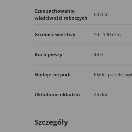
Czas zachowania
60 min
właściwości roboczych
Grubość warstwy
10 - 100 mm
Ruch pieszy
48 H
Nadaje się pod:
Płytki, panele, wy
Układanie okładzin
28 dni
Szczegóły