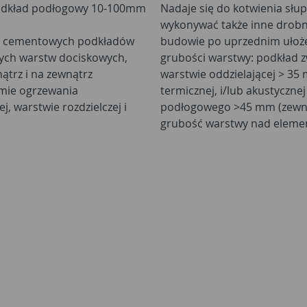
odkład podłogowy 10-100mm
Nadaje się do kotwienia sł
wykonywać także inne drob
ia cementowych podkładów
budowie po uprzednim ułoże
ych warstw dociskowych,
grubości warstwy: podkład 
ątrz i na zewnątrz
warstwie oddzielającej > 35 
mie ogrzewania
termicznej, i/lub akustyczn
j, warstwie rozdzielczej i
podłogowego >45 mm (zewnę
grubość warstwy nad eleme