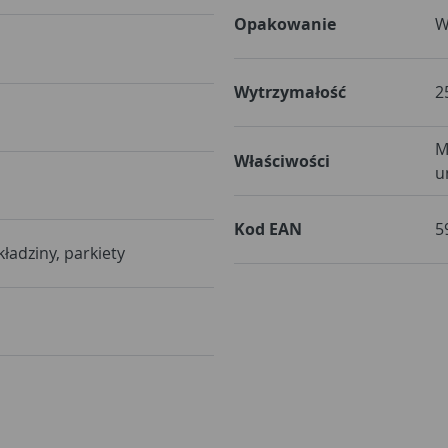
Opakowanie
W
Wytrzymałość
2
M
Właściwości
u
Kod EAN
5
kładziny, parkiety