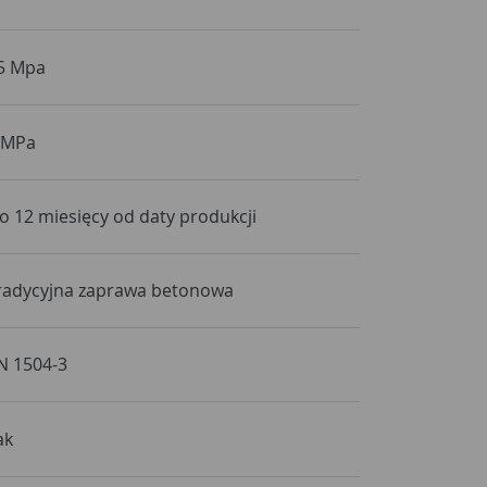
5 Mpa
 MPa
o 12 miesięcy od daty produkcji
radycyjna zaprawa betonowa
N 1504-3
ak