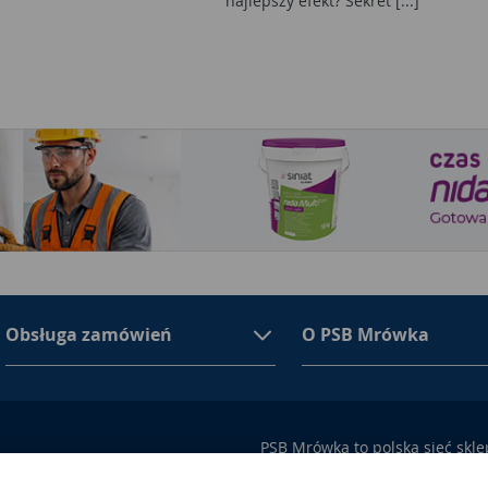
najlepszy efekt? Sekret [...]
Obsługa zamówień
O PSB Mrówka
PSB Mrówka to polska sieć skl
asortymencie PSB Mrówka znajd
100 Busko-Zdrój