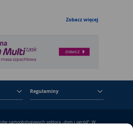
Zobacz więcej
Regulaminy
epów samoobsługowych sektora „dom i ogród”. W
ują się materiały budowlane, artykuły