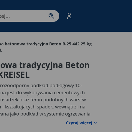
nter - przejdź do strony produktów. Spacja – otwórz/zamkni
a betonowa tradycyjna Beton B-25 442 25 kg
EL
owa tradycyjna Beton
 KREISEL
mrozoodporny podkład podłogowy 10-
ona jest do wykonywania cementowych
posadzek oraz temu podobnych warstw
i kształtujących spadek, wewnątrz i na
ana jako podkład w systemie ogrzewania
olacji termicznej, warstwie rozdzielczej i
Czytaj więcej
 się do kotwienia słupków ogrodzeniowych.