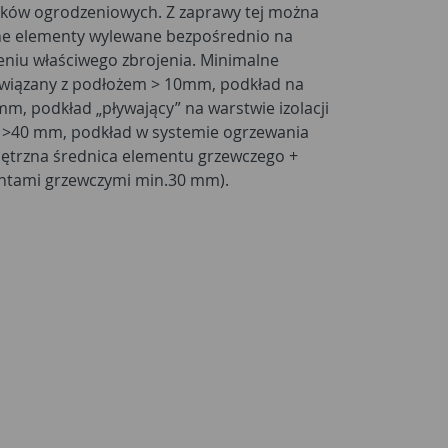
upków ogrodzeniowych. Z zaprawy tej można
ne elementy wylewane bezpośrednio na
niu właściwego zbrojenia. Minimalne
związany z podłożem > 10mm, podkład na
mm, podkład „pływający” na warstwie izolacji
ej >40 mm, podkład w systemie ogrzewania
trzna średnica elementu grzewczego +
ntami grzewczymi min.30 mm).