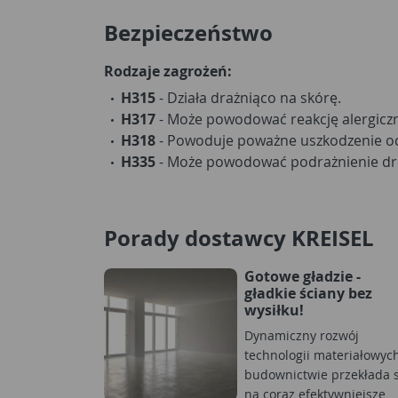
Bezpieczeństwo
Rodzaje zagrożeń:
H315
- Działa drażniąco na skórę.
H317
- Może powodować reakcję alergiczn
H318
- Powoduje poważne uszkodzenie o
H335
- Może powodować podrażnienie d
Porady dostawcy KREISEL
Gotowe gładzie -
gładkie ściany bez
wysiłku!
Dynamiczny rozwój
technologii materiałowyc
budownictwie przekłada s
na coraz efektywniejsze