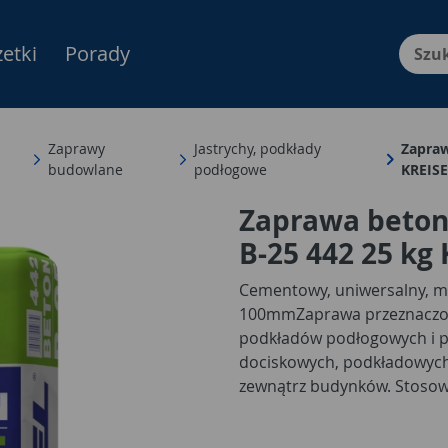
etki
Porady
Menu Produktów, nawigacja: E
Zaprawy
Jastrychy, podkłady
Zapraw
budowlane
podłogowe
KREIS
Zaprawa beton
B-25 442 25 kg
Cementowy, uniwersalny, 
100mm
Zaprawa przeznacz
podkładów podłogowych i 
dociskowych, podkładowych 
zewnątrz budynków. Stosow
podłogowego, pływający na iz
związany z podłożem.
Nadaje