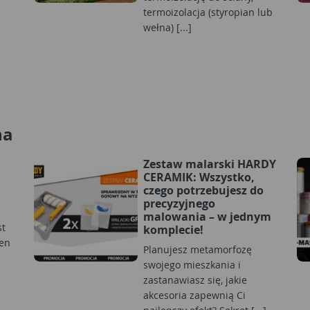
termoizolacja (styropian lub
wełna) [...]
na
Zestaw malarski HARDY
CERAMIK: Wszystko,
czego potrzebujesz do
precyzyjnego
malowania – w jednym
st
komplecie!
en
Planujesz metamorfozę
swojego mieszkania i
zastanawiasz się, jakie
akcesoria zapewnią Ci