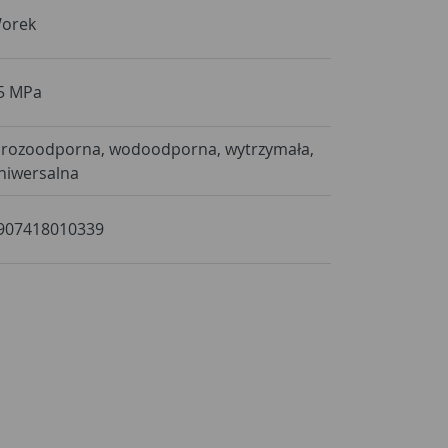
orek
5 MPa
rozoodporna, wodoodporna, wytrzymała,
niwersalna
907418010339