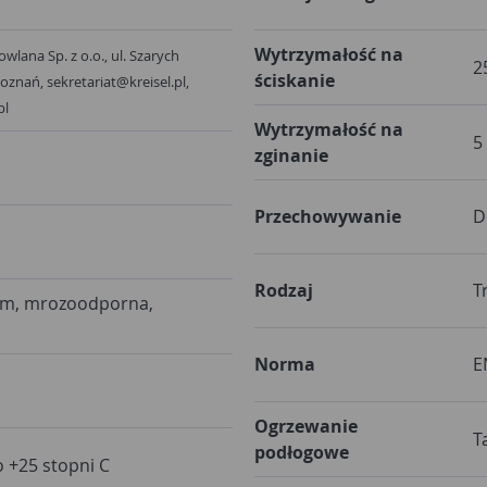
Wytrzymałość na
owlana Sp. z o.o., ul. Szarych
2
ściskanie
oznań, sekretariat@kreisel.pl,
pl
Wytrzymałość na
5
zginanie
Przechowywanie
D
Rodzaj
T
cm, mrozoodporna,
Norma
E
Ogrzewanie
T
podłogowe
o +25 stopni C