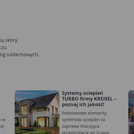
ą skóry.
czu.
róg oddechowych.
Systemy ociepleń
TURBO firmy KREISEL –
poznaj ich jakość!
Podstawowe elementy
h w
systemów ociepleń to
ię
zaprawa mocująca
termoizolację do ściany,