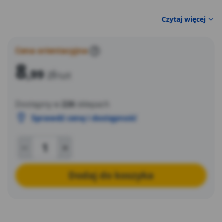
Czytaj więcej
Cena orientacyjna
?
8
,99
zł
/szt
Dostępny w
226
sklepach
Sprawdź cenę i dostępność
Dodaj do koszyka