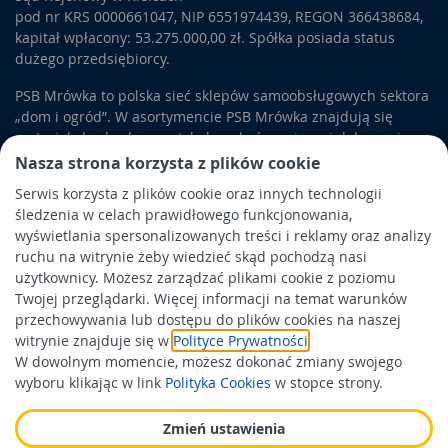
pod nr KRS 0000661047, NIP 6551974439, REGON 366438684,
kapitał wpłacony: 53.275.000,00 zł. Spółka posiada status
dużego przedsiębiorcy.
PSB Mrówka to polska sieć sklepów samoobsługowych sektora
„dom i ogród”. W asortymencie PSB Mrówka znajdują się
materiały budowlane, artykuły wykończeniowe i dekoracyjne,
wyposażenie łazienek i kuchni, elektronarzędzia, a także
Nasza strona korzysta z plików cookie
artykuły związane z ogrodem i otoczeniem domu.
Serwis korzysta z plików cookie oraz innych technologii
śledzenia w celach prawidłowego funkcjonowania,
Obowiązek informacyjny
wyświetlania spersonalizowanych treści i reklamy oraz analizy
Polityka prywatności
ruchu na witrynie żeby wiedzieć skąd pochodzą nasi
użytkownicy. Możesz zarządzać plikami cookie z poziomu
Polityka Cookies
Twojej przeglądarki. Więcej informacji na temat warunków
Odbiór zużytego sprzętu
przechowywania lub dostępu do plików cookies na naszej
witrynie znajduje się w
Polityce Prywatności
.
W dowolnym momencie, możesz dokonać zmiany swojego
Wspierają nas:
wyboru klikając w link
Polityka Cookies
w stopce strony.
Zmień ustawienia