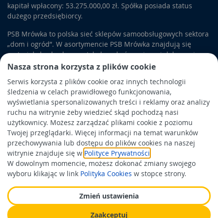
kapitał wpłacony: 53.275.000,00 zł. Spółka posiada status
dużego przedsiębiorcy.
PSB Mrówka to polska sieć sklepów samoobsługowych sektora
„dom i ogród”. W asortymencie PSB Mrówka znajdują się
materiały budowlane, artykuły wykończeniowe i dekoracyjne,
wyposażenie łazienek i kuchni, elektronarzędzia, a także
Nasza strona korzysta z plików cookie
artykuły związane z ogrodem i otoczeniem domu.
Serwis korzysta z plików cookie oraz innych technologii
śledzenia w celach prawidłowego funkcjonowania,
Obowiązek informacyjny
wyświetlania spersonalizowanych treści i reklamy oraz analizy
Polityka prywatności
ruchu na witrynie żeby wiedzieć skąd pochodzą nasi
użytkownicy. Możesz zarządzać plikami cookie z poziomu
Polityka Cookies
Twojej przeglądarki. Więcej informacji na temat warunków
Odbiór zużytego sprzętu
przechowywania lub dostępu do plików cookies na naszej
witrynie znajduje się w
Polityce Prywatności
.
W dowolnym momencie, możesz dokonać zmiany swojego
Wspierają nas:
wyboru klikając w link
Polityka Cookies
w stopce strony.
Zmień ustawienia
Zaakceptuj