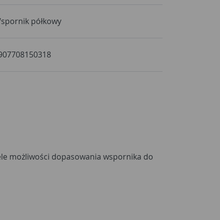
spornik półkowy
907708150318