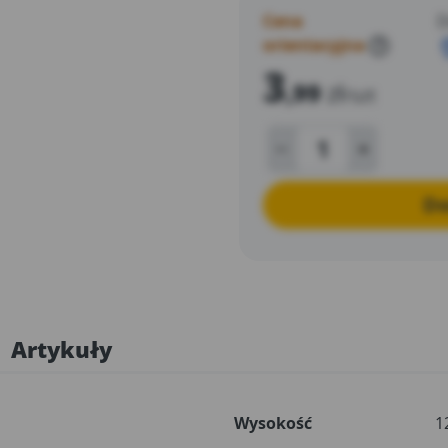
Cena
D
orientacyjna
?
3
,99
zł
/szt
Do
Artykuły
Wysokość
1