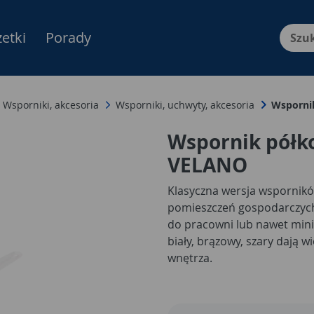
etki
Porady
Menu Produktów, nawigacja: E
Wsporniki, akcesoria
Wsporniki, uchwyty, akcesoria
Wsporni
Wspornik półko
VELANO
Klasyczna wersja wspornik
pomieszczeń gospodarczych t
do pracowni lub nawet minim
biały, brązowy, szary dają 
wnętrza.