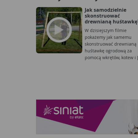
Jak samodzielnie
skonstruować
drewnianą huśtawkę
W dzisiejszym filmie
pokażemy jak samemu
skonstruować drewnianą
huśtawkę ogrodową za
pomocą wkrętów, kotew i [.