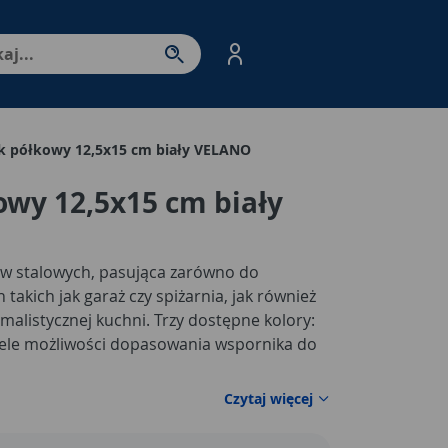
nter - przejdź do strony produktów. Spacja – otwórz/zamkni
k półkowy 12,5x15 cm biały VELANO
wy 12,5x15 cm biały
ów stalowych, pasująca zarówno do
akich jak garaż czy spiżarnia, jak również
alistycznej kuchni. Trzy dostępne kolory:
wiele możliwości dopasowania wspornika do
Czytaj więcej