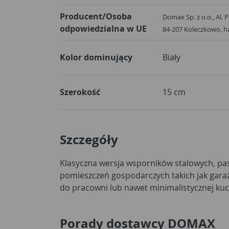
Producent/Osoba
Domax Sp. z o.o., Al.
odpowiedzialna w UE
84-207 Koleczkowo,
Kolor dominujący
Biały
Szerokość
15 cm
Szczegóły
Klasyczna wersja wsporników stalowych, pa
biały, brązowy, szary dają wiele możliwości dopa
pomieszczeń gospodarczych takich jak garaż 
do pracowni lub nawet minimalistycznej kuc
Porady dostawcy DOMAX