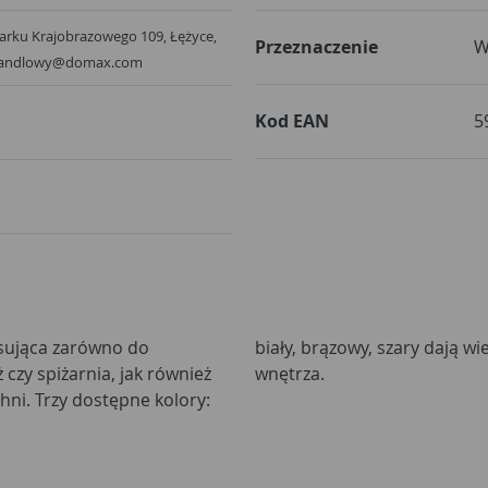
 Parku Krajobrazowego 109, Łężyce,
Przeznaczenie
W
 handlowy@domax.com
Kod EAN
5
sująca zarówno do
sowania wspornika do
czy spiżarnia, jak również
wnętrza.
hni. Trzy dostępne kolory: