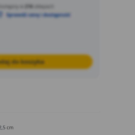
ostępny w
216
sklepach
Sprawdź cenę i dostępność
daj do koszyka
2,5 cm