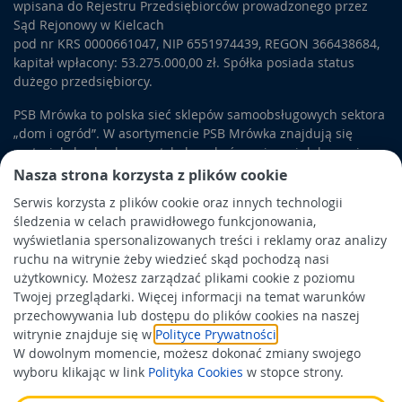
wpisana do Rejestru Przedsiębiorców prowadzonego przez
Sąd Rejonowy w Kielcach
pod nr KRS 0000661047, NIP 6551974439, REGON 366438684,
kapitał wpłacony: 53.275.000,00 zł. Spółka posiada status
dużego przedsiębiorcy.
PSB Mrówka to polska sieć sklepów samoobsługowych sektora
„dom i ogród”. W asortymencie PSB Mrówka znajdują się
materiały budowlane, artykuły wykończeniowe i dekoracyjne,
wyposażenie łazienek i kuchni, elektronarzędzia, a także
Nasza strona korzysta z plików cookie
artykuły związane z ogrodem i otoczeniem domu.
Serwis korzysta z plików cookie oraz innych technologii
śledzenia w celach prawidłowego funkcjonowania,
Obowiązek informacyjny
wyświetlania spersonalizowanych treści i reklamy oraz analizy
Polityka prywatności
ruchu na witrynie żeby wiedzieć skąd pochodzą nasi
użytkownicy. Możesz zarządzać plikami cookie z poziomu
Polityka Cookies
Twojej przeglądarki. Więcej informacji na temat warunków
Odbiór zużytego sprzętu
przechowywania lub dostępu do plików cookies na naszej
witrynie znajduje się w
Polityce Prywatności
.
W dowolnym momencie, możesz dokonać zmiany swojego
Wspierają nas:
wyboru klikając w link
Polityka Cookies
w stopce strony.