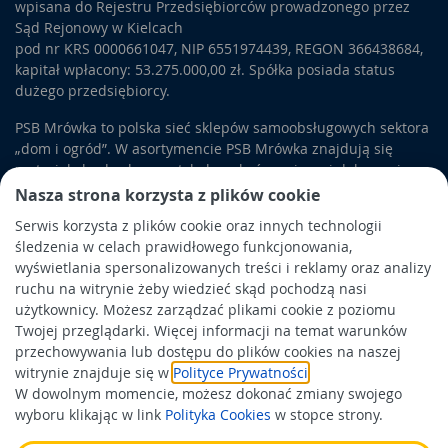
wpisana do Rejestru Przedsiębiorców prowadzonego przez
Sąd Rejonowy w Kielcach
pod nr KRS 0000661047, NIP 6551974439, REGON 366438684,
kapitał wpłacony: 53.275.000,00 zł. Spółka posiada status
dużego przedsiębiorcy.
PSB Mrówka to polska sieć sklepów samoobsługowych sektora
„dom i ogród”. W asortymencie PSB Mrówka znajdują się
materiały budowlane, artykuły wykończeniowe i dekoracyjne,
wyposażenie łazienek i kuchni, elektronarzędzia, a także
Nasza strona korzysta z plików cookie
artykuły związane z ogrodem i otoczeniem domu.
Serwis korzysta z plików cookie oraz innych technologii
śledzenia w celach prawidłowego funkcjonowania,
Obowiązek informacyjny
wyświetlania spersonalizowanych treści i reklamy oraz analizy
Polityka prywatności
ruchu na witrynie żeby wiedzieć skąd pochodzą nasi
użytkownicy. Możesz zarządzać plikami cookie z poziomu
Polityka Cookies
Twojej przeglądarki. Więcej informacji na temat warunków
Odbiór zużytego sprzętu
przechowywania lub dostępu do plików cookies na naszej
witrynie znajduje się w
Polityce Prywatności
.
W dowolnym momencie, możesz dokonać zmiany swojego
Wspierają nas:
wyboru klikając w link
Polityka Cookies
w stopce strony.