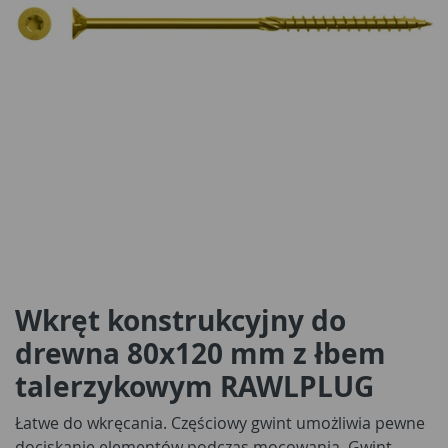
Wkręt konstrukcyjny do
drewna 80x120 mm z łbem
talerzykowym RAWLPLUG
Łatwe do wkręcania. Częściowy gwint umożliwia pewne
dociskanie elementów podczas mocowania. Gwint