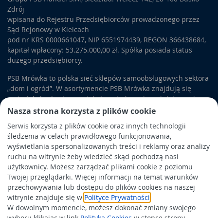
Zdrój
wpisana do Rejestru Przedsiębiorców prowadzonego przez
Sąd Rejonowy w Kielcach
pod nr KRS 0000661047, NIP 6551974439, REGON 366438684,
kapitał wpłacony: 53.275.000,00 zł. Spółka posiada status
dużego przedsiębiorcy.
PSB Mrówka to polska sieć sklepów samoobsługowych sektora
„dom i ogród”. W asortymencie PSB Mrówka znajdują się
materiały budowlane, artykuły wykończeniowe i dekoracyjne,
wyposażenie łazienek i kuchni, elektronarzędzia, a także
Nasza strona korzysta z plików cookie
artykuły związane z ogrodem i otoczeniem domu.
Serwis korzysta z plików cookie oraz innych technologii
śledzenia w celach prawidłowego funkcjonowania,
Obowiązek informacyjny
wyświetlania spersonalizowanych treści i reklamy oraz analizy
Polityka prywatności
ruchu na witrynie żeby wiedzieć skąd pochodzą nasi
użytkownicy. Możesz zarządzać plikami cookie z poziomu
Polityka Cookies
Twojej przeglądarki. Więcej informacji na temat warunków
Odbiór zużytego sprzętu
przechowywania lub dostępu do plików cookies na naszej
witrynie znajduje się w
Polityce Prywatności
.
W dowolnym momencie, możesz dokonać zmiany swojego
Wspierają nas:
wyboru klikając w link
Polityka Cookies
w stopce strony.