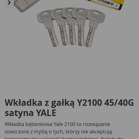
Wkładka z gałką Y2100 45/40G
satyna YALE
Wkładka bębenkowa Yale 2100 to rozwiązanie
stworzone z myślą o tych, którzy nie akceptują