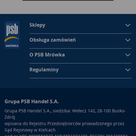
(klasa 6).
-Odporność na rozwiercanie, złamanie i wytrychowanie.
-Możliwość konfiguracji na jeden klucz.
Sklepy
-Szybka instalacja i szeroka kompatybilność z drzwiami.
-Nowoczesny, elegancki wygląd.
Obsługa zamówień
Zadbaj o bezpieczeństwo swojego domu i wybierz
O PSB Mrówka
wkładkę Yale 600 - solidną, trwałą i odporną na
włamanie. To wybór, który łączy estetykę z technologią i
Regulaminy
daje Ci pełną kontrolę nad dostępem do Twojej
przestrzeni.
Grupa PSB Handel S.A.
Grupa PSB Handel S.A., siedziba: Wełecz 142, 28-100 Busko-
Zdrój
wpisana do Rejestru Przedsiębiorców prowadzonego przez
Sąd Rejonowy w Kielcach