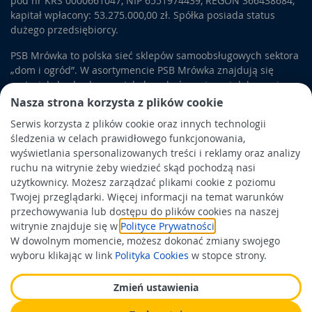
pod nr KRS 0000661047, NIP 6551974439, REGON 366438684,
kapitał wpłacony: 53.275.000,00 zł. Spółka posiada status
dużego przedsiębiorcy.
PSB Mrówka to polska sieć sklepów samoobsługowych sektora
„dom i ogród”. W asortymencie PSB Mrówka znajdują się
materiały budowlane, artykuły wykończeniowe i dekoracyjne,
wyposażenie łazienek i kuchni, elektronarzędzia, a także
Nasza strona korzysta z plików cookie
artykuły związane z ogrodem i otoczeniem domu.
Serwis korzysta z plików cookie oraz innych technologii
śledzenia w celach prawidłowego funkcjonowania,
Obowiązek informacyjny
wyświetlania spersonalizowanych treści i reklamy oraz analizy
Polityka prywatności
ruchu na witrynie żeby wiedzieć skąd pochodzą nasi
użytkownicy. Możesz zarządzać plikami cookie z poziomu
Polityka Cookies
Twojej przeglądarki. Więcej informacji na temat warunków
Odbiór zużytego sprzętu
przechowywania lub dostępu do plików cookies na naszej
witrynie znajduje się w
Polityce Prywatności
.
W dowolnym momencie, możesz dokonać zmiany swojego
Wspierają nas:
wyboru klikając w link
Polityka Cookies
w stopce strony.
Zmień ustawienia