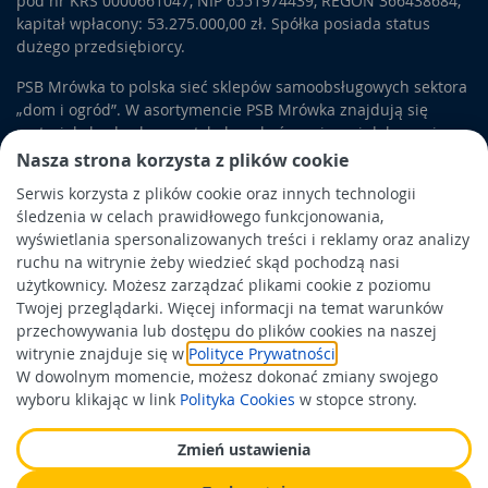
pod nr KRS 0000661047, NIP 6551974439, REGON 366438684,
kapitał wpłacony: 53.275.000,00 zł. Spółka posiada status
dużego przedsiębiorcy.
PSB Mrówka to polska sieć sklepów samoobsługowych sektora
„dom i ogród”. W asortymencie PSB Mrówka znajdują się
materiały budowlane, artykuły wykończeniowe i dekoracyjne,
wyposażenie łazienek i kuchni, elektronarzędzia, a także
Nasza strona korzysta z plików cookie
artykuły związane z ogrodem i otoczeniem domu.
Serwis korzysta z plików cookie oraz innych technologii
śledzenia w celach prawidłowego funkcjonowania,
Obowiązek informacyjny
wyświetlania spersonalizowanych treści i reklamy oraz analizy
Polityka prywatności
ruchu na witrynie żeby wiedzieć skąd pochodzą nasi
użytkownicy. Możesz zarządzać plikami cookie z poziomu
Polityka Cookies
Twojej przeglądarki. Więcej informacji na temat warunków
Odbiór zużytego sprzętu
przechowywania lub dostępu do plików cookies na naszej
witrynie znajduje się w
Polityce Prywatności
.
W dowolnym momencie, możesz dokonać zmiany swojego
Wspierają nas:
wyboru klikając w link
Polityka Cookies
w stopce strony.
Zmień ustawienia