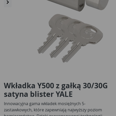
Wkładka Y500 z gałką 30/30G
satyna blister YALE
Innowacyjna gama wkładek mosiężnych 5-
zastawkowych, które zapewniają najwyższy poziom