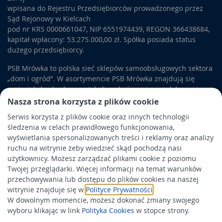
wpisana do Rejestru Przedsiębiorców prowadzonego przez
Sąd Rejonowy w Kielcach
pod nr KRS 0000661047, NIP 6551974439, REGON 366438684,
kapitał wpłacony: 53.275.000,00 zł. Spółka posiada status
dużego przedsiębiorcy.
PSB Mrówka to polska sieć sklepów samoobsługowych sektora
„dom i ogród”. W asortymencie PSB Mrówka znajdują się
materiały budowlane, artykuły wykończeniowe i dekoracyjne,
wyposażenie łazienek i kuchni, elektronarzędzia, a także
Nasza strona korzysta z plików cookie
artykuły związane z ogrodem i otoczeniem domu.
Serwis korzysta z plików cookie oraz innych technologii
śledzenia w celach prawidłowego funkcjonowania,
Obowiązek informacyjny
wyświetlania spersonalizowanych treści i reklamy oraz analizy
Polityka prywatności
ruchu na witrynie żeby wiedzieć skąd pochodzą nasi
użytkownicy. Możesz zarządzać plikami cookie z poziomu
Polityka Cookies
Twojej przeglądarki. Więcej informacji na temat warunków
Odbiór zużytego sprzętu
przechowywania lub dostępu do plików cookies na naszej
witrynie znajduje się w
Polityce Prywatności
.
W dowolnym momencie, możesz dokonać zmiany swojego
Wspierają nas:
wyboru klikając w link
Polityka Cookies
w stopce strony.