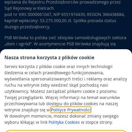
wpisana do Rejestru Przedsiębiorców prowadzonego przez
Sąd Rejonowy w Kielcach
pod nr KRS 0000661047, NIP 6551974439, REGON 366438684,
kapitał wpłacony: 53.275.000,00 zł. Spółka posiada status
dużego przedsiębiorcy.
PSB Mrówka to polska sieć sklepów samoobsługowych sektora
„dom i ogród”. W asortymencie PSB Mrówka znajdują się
materiały budowlane, artykuły wykończeniowe i dekoracyjne,
wyposażenie łazienek i kuchni, elektronarzędzia, a także
Nasza strona korzysta z plików cookie
artykuły związane z ogrodem i otoczeniem domu.
Serwis korzysta z plików cookie oraz innych technologii
śledzenia w celach prawidłowego funkcjonowania,
Obowiązek informacyjny
wyświetlania spersonalizowanych treści i reklamy oraz analizy
Polityka prywatności
ruchu na witrynie żeby wiedzieć skąd pochodzą nasi
użytkownicy. Możesz zarządzać plikami cookie z poziomu
Polityka Cookies
Twojej przeglądarki. Więcej informacji na temat warunków
Odbiór zużytego sprzętu
przechowywania lub dostępu do plików cookies na naszej
witrynie znajduje się w
Polityce Prywatności
.
W dowolnym momencie, możesz dokonać zmiany swojego
Wspierają nas:
wyboru klikając w link
Polityka Cookies
w stopce strony.