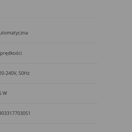
utomatyczna
 prędkości
20-240V, 50Hz
5 W
903317703051