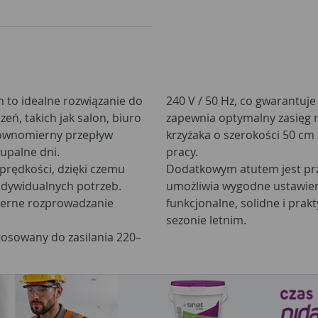
m to idealne rozwiązanie do
240 V / 50 Hz, co gwarantuje
ń, takich jak salon, biuro
zapewnia optymalny zasięg 
 równomierny przepływ
krzyżaka o szerokości 50 cm
upalne dni.
pracy.
prędkości, dzięki czemu
Dodatkowym atutem jest prze
ndywidualnych potrzeb.
umożliwia wygodne ustawien
ierne rozprowadzanie
funkcjonalne, solidne i pra
sezonie letnim.
tosowany do zasilania 220–