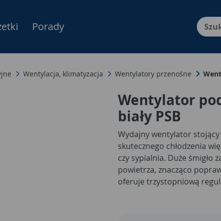
etki
Porady
Menu Produktów, nawigacja: E
yjne
Wentylacja, klimatyzacja
Wentylatory przenośne
Went
Wentylator po
biały PSB
Wydajny wentylator stojący 
skutecznego chłodzenia więk
czy sypialnia. Duże śmigło 
powietrza, znacząco popraw
oferuje trzystopniową regu
dostosować siłę nawiewu d
oscylacja umożliwia równo
pomieszczeniu.
Wentylator p