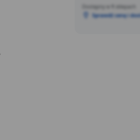
zasilania 220–240 V / 50 Hz,
Dostępny w
1
sklepach
Wysokość 1,2 m zapewnia op
Sprawdź cenę i do
podstawa w formie krzyżaka
urządzenia podczas pracy.
D
o długości 1,5 m, który um
wybranym miejscu. To funkc
codziennego użytku w sezon