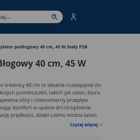
nter - przejdź do strony produktów. Spacja – otwórz/zamkni
ylator podłogowy 40 cm, 45 W biały PSB
dłogowy 40 cm, 45 W
o średnicy 40 cm to idealne rozwiązanie do
szych pomieszczeń, takich jak salon, biuro
zapewnia silny i równomierny przepływ
iając komfort w upalne dni.
Urządzenie
lację prędkości, dzięki czemu można łatwo
o indywidualnych potrzeb. Automatyczna
Czytaj więcej
mierne rozprowadzanie powietrza po całym
racuje z mocą 45 W i jest przystosowany do