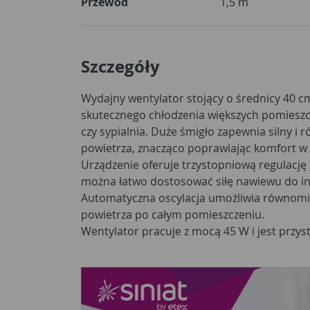
Przewód
1,5 m
Szczegóły
Wydajny wentylator stojący o średnicy 40 c
skutecznego chłodzenia większych pomieszcze
czy sypialnia. Duże śmigło zapewnia silny i
powietrza, znacząco poprawiając komfort w 
Urządzenie oferuje trzystopniową regulację 
można łatwo dostosować siłę nawiewu do i
Automatyczna oscylacja umożliwia równom
powietrza po całym pomieszczeniu.
Wentylator pracuje z mocą 45 W i jest przys