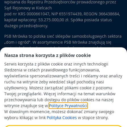
wpisana do Rejestru Przedsiębiorców prowadzonego przez
Sąd Rejonowy w Kielcach
pod nr KRS 0000661047, NIP 6551974439, REGON 366438684,
kapitał wpłacony: 53.275.000,00 zł. Spółka posiada status
dużego przedsiębiorcy.
PSB Mrówka to polska sieć sklepów samoobsługowych sektora
„dom i ogród”. W asortymencie PSB Mrówka znajdują się
materiały budowlane, artykuły wykończeniowe i dekoracyjne,
wyposażenie łazienek i kuchni, elektronarzędzia, a także
Nasza strona korzysta z plików cookie
artykuły związane z ogrodem i otoczeniem domu.
Serwis korzysta z plików cookie oraz innych technologii
śledzenia w celach prawidłowego funkcjonowania,
Obowiązek informacyjny
wyświetlania spersonalizowanych treści i reklamy oraz analizy
Polityka prywatności
ruchu na witrynie żeby wiedzieć skąd pochodzą nasi
użytkownicy. Możesz zarządzać plikami cookie z poziomu
Polityka Cookies
Twojej przeglądarki. Więcej informacji na temat warunków
Odbiór zużytego sprzętu
przechowywania lub dostępu do plików cookies na naszej
witrynie znajduje się w
Polityce Prywatności
.
W dowolnym momencie, możesz dokonać zmiany swojego
Wspierają nas:
wyboru klikając w link
Polityka Cookies
w stopce strony.