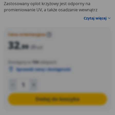
Zastosowany oplot krzyżowy jest odporny na
promieniowanie UV, a także osadzanie wewnątrz
glonów.
Węże ogrodowe
w takim wydaniu posiadają
Czytaj więcej
zakres temperatury roboczej od -10 do +50 stopni
Celsjusza. Są wręcz niezawodne przy pracach
związanych z nawadnianiem ogrodów.
Cena orientacyjna
?
32
,99
zł
/szt
Dostępny w
194
sklepach
Sprawdź cenę i dostępność
Dodaj do koszyka