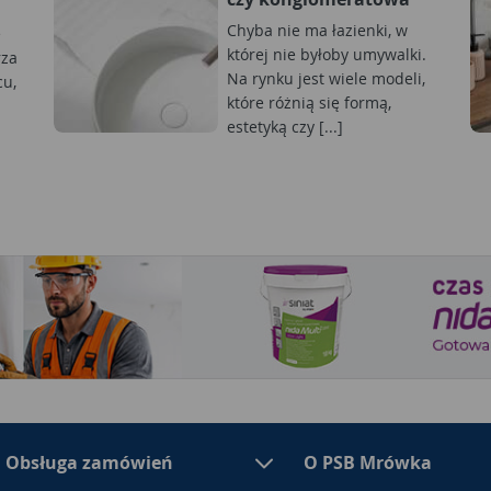
Chyba nie ma łazienki, w
e
której nie byłoby umywalki.
rza
Na rynku jest wiele modeli,
cu,
które różnią się formą,
estetyką czy [...]
Obsługa zamówień
O PSB Mrówka