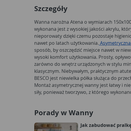
Szczegóły
Wanna narożna Atena o wymiarach 150x10
wykonana jest z wysokiej jakości akrylu, który
nieporowaty dzięki czemu pozostaje higieni
nawet po latach użytkowania.
Asymetryczna
sposób, by oszczędzić miejsce nawet w niewi
wysoki komfort użytkowania. Prosty, opływo
zarówno do wnętrz urządzonych w stylu mini
klasycznym. Niebywałym, praktycznym atut
BESCO jest niewielka półka służąca do prz
Montaż asymetrycznej wanny jest łatwy i n
siły, ponieważ tworzywo, z którego wykonano
Porady w Wanny
Jak zabudować pralk