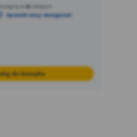
 służąca do przechowywania kosmetyków.
ostępny w
26
sklepach
 jest łatwy i nie wymaga dużego nakładu
Sprawdź cenę i dostępność
którego wykonano wannę jest lekkie.
daj do koszyka