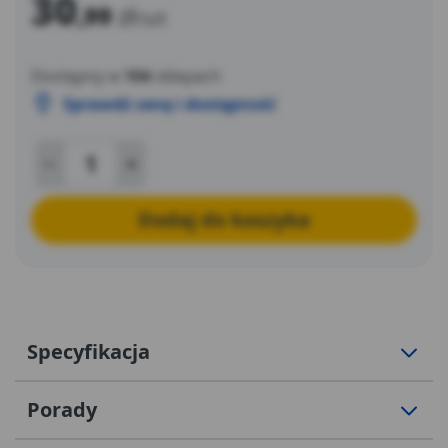
30
,99
zł
/szt
Dostępny w
104
sklepach
Sprawdź cenę i dostępność
Dodaj do koszyka
Specyfikacja
Porady