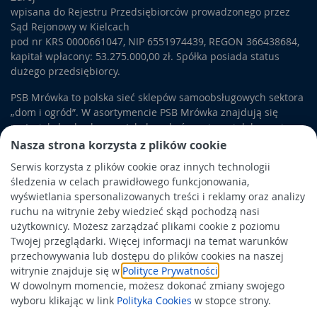
wpisana do Rejestru Przedsiębiorców prowadzonego przez
Sąd Rejonowy w Kielcach
pod nr KRS 0000661047, NIP 6551974439, REGON 366438684,
kapitał wpłacony: 53.275.000,00 zł. Spółka posiada status
dużego przedsiębiorcy.
PSB Mrówka to polska sieć sklepów samoobsługowych sektora
„dom i ogród”. W asortymencie PSB Mrówka znajdują się
materiały budowlane, artykuły wykończeniowe i dekoracyjne,
wyposażenie łazienek i kuchni, elektronarzędzia, a także
Nasza strona korzysta z plików cookie
artykuły związane z ogrodem i otoczeniem domu.
Serwis korzysta z plików cookie oraz innych technologii
śledzenia w celach prawidłowego funkcjonowania,
Obowiązek informacyjny
wyświetlania spersonalizowanych treści i reklamy oraz analizy
Polityka prywatności
ruchu na witrynie żeby wiedzieć skąd pochodzą nasi
użytkownicy. Możesz zarządzać plikami cookie z poziomu
Polityka Cookies
Twojej przeglądarki. Więcej informacji na temat warunków
Odbiór zużytego sprzętu
przechowywania lub dostępu do plików cookies na naszej
witrynie znajduje się w
Polityce Prywatności
.
W dowolnym momencie, możesz dokonać zmiany swojego
Wspierają nas:
wyboru klikając w link
Polityka Cookies
w stopce strony.