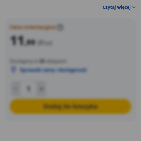
Czytaj więcej
Cena orientacyjna
?
11
,99
zł
/szt
Dostępny w
20
sklepach
Sprawdź cenę i dostępność
Dodaj do koszyka