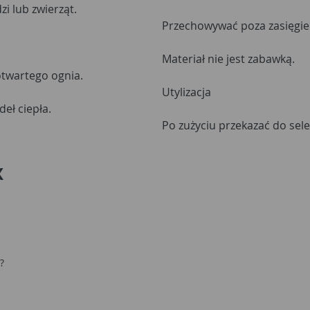
i lub zwierząt.
Przechowywać poza zasięgie
Materiał nie jest zabawką.
otwartego ognia.
Utylizacja
eł ciepła.
Po zużyciu przekazać do sele
X
?