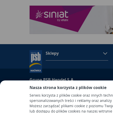
Sklepy
Grupa PSB Handel S.A.
Nasza strona korzysta z plików cookie
Grupa PSB Handel S.A., siedziba: Wełecz 142, 28-
wpisana do Rejestru Przedsiębiorców prowadzon
Serwis korzysta z plików cookie oraz innych tech
Kielcach
spersonalizowanych treści i reklamy oraz analizy
pod nr KRS 0000661047, NIP 6551974439, REGON
Możesz zarządzać plikami cookie z poziomu Twoj
kapitał wpłacony: 53.275.000,00 zł. Spółka posiad
lub dostępu do plików cookies na naszej witrynie