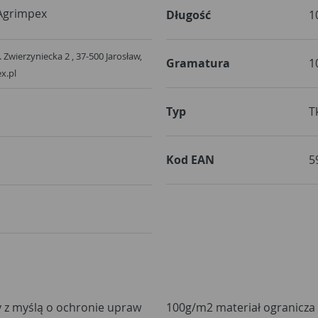
Agrimpex
Długość
1
. Zwierzyniecka 2 , 37-500 Jarosław,
Gramatura
1
x.pl
Typ
T
Kod EAN
5
y z myślą o ochronie upraw
iatła, blokując szansę na