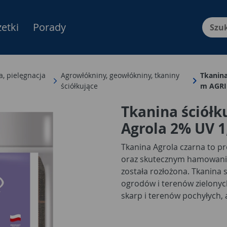
etki
Porady
Menu Produktów, nawigacja: E
, pielęgnacja
Agrowłókniny, geowłókniny, tkaniny
Tkanina
ściółkujące
m AGR
Tkanina ściółk
Agrola 2% UV 
Tkanina Agrola czarna to p
oraz skutecznym hamowaniu
została rozłożona. Tkanina
ogrodów i terenów zielonych
skarp i terenów pochyłych,
owocowo-warzywnych. Wytrz
Tkaniny umożliwia chodzenie