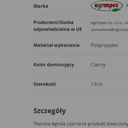
Marka
Producent/Osoba
Agrimpex Sp. z o.o., ul
odpowiedzialna w UE
zamowienia@agrimpe
Materiał wykonania
Polipropylen
Kolor dominujący
Czarny
Szerokość
1,6 m
Szczegóły
Tkanina Agrola czarna to produkt stworzon
100g/m2 materiał ogranicza dostęp do św