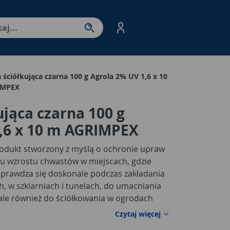
nter - przejdź do strony produktów. Spacja – otwórz/zamkni
 ściółkująca czarna 100 g Agrola 2% UV 1,6 x 10
IMPEX
ująca czarna 100 g
1,6 x 10 m AGRIMPEX
rodukt stworzony z myślą o ochronie upraw
 wzrostu chwastów w miejscach, gdzie
 sprawdza się doskonale podczas zakładania
, w szklarniach i tunelach, do umacniania
 ale również do ściółkowania w ogrodach
ymała i odporna na tarcie konstrukcja
Czytaj więcej
 po niej oraz ustawianie na niej