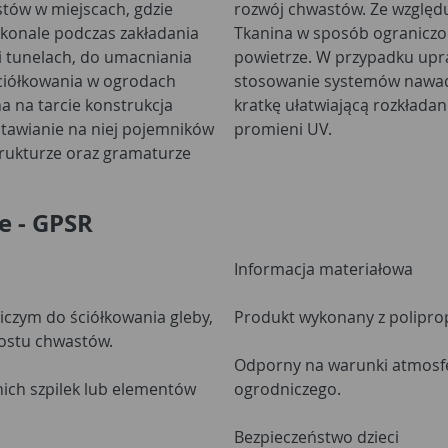
ów w miejscach, gdzie
ść i gęsto tkane włókna
skonale podczas zakładania
odę, składniki mineralne i
i tunelach, do umacniania
zy maliny zaleca się więc
ściółkowania w ogrodach
ał posiada pomarańczową
 na tarcie konstrukcja
lin. Odporny na działanie
stawianie na niej pojemników
promieni UV.
strukturze oraz gramaturze
e - GPSR
Informacja materiałowa
czym do ściółkowania gleby,
Produkt wykonany z poliprop
rostu chwastów.
Odporny na warunki atmosfe
ich szpilek lub elementów
ogrodniczego.
Bezpieczeństwo dzieci