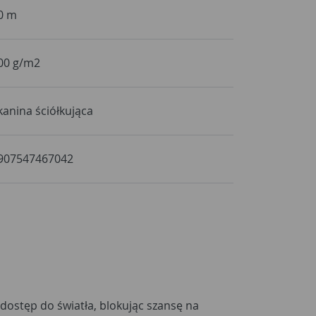
0 m
00 g/m2
kanina ściółkująca
907547467042