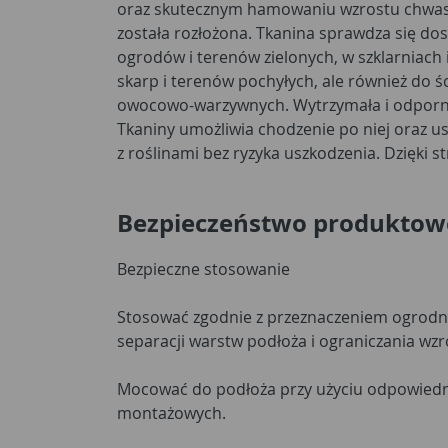
oraz skutecznym hamowaniu wzrostu chwast
rozwój chwastów. Ze względu na swoją grubo
została rozłożona. Tkanina sprawdza się do
Tkanina w sposób ograniczony przepuszcza w
ogrodów i terenów zielonych, w szklarniach 
powietrze. W przypadku uprawy np. borówki c
skarp i terenów pochyłych, ale również do 
stosowanie systemów nawadniających. Materi
owocowo-warzywnych. Wytrzymała i odporna
kratkę ułatwiającą rozkładanie i sadzenie roś
Tkaniny umożliwia chodzenie po niej oraz u
z roślinami bez ryzyka uszkodzenia. Dzięki 
Bezpieczeństwo produktow
Bezpieczne stosowanie
Stosować zgodnie z przeznaczeniem ogrodni
separacji warstw podłoża i ograniczania wz
Mocować do podłoża przy użyciu odpowiedn
montażowych.