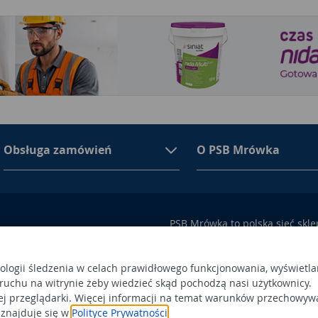
Obsługa zamówień
O PSB Mrówka
PSB Mrówka to polska sieć skl
asortymencie PSB Mrówka znajd
100 Busko-Zdrój
wykończeniowe i dekoracyjne, w
ego przez Sąd Rejonowy w
także artykuły związane z ogr
nologii śledzenia w celach prawidłowego funkcjonowania, wyświetla
 ruchu na witrynie żeby wiedzieć skąd pochodzą nasi użytkownicy.
 366438684,
Obowiązek
Po
ej przeglądarki. Więcej informacji na temat warunków przechowyw
a status dużego przedsiębiorcy.
informacyjny
 znajduje się w
Polityce Prywatności
.
Po