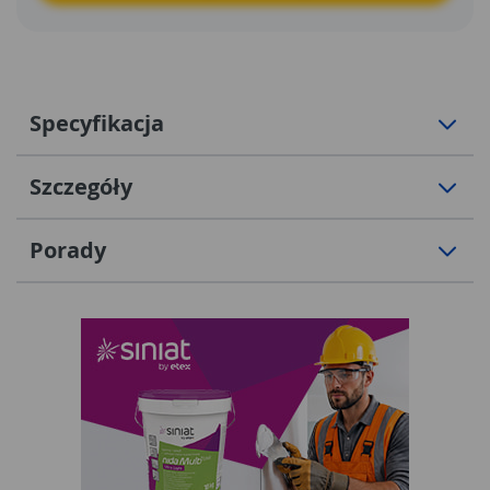
zostawiania śladów kleju
*Przyjazna dla środowiska, klej
nie zawiera rozpuszczalników
*Duże nawinięcie na rolce
daje super oszczędności w cenie i użyciu
*Przystępna
cena
Specyfikacja
Szczegóły
Porady