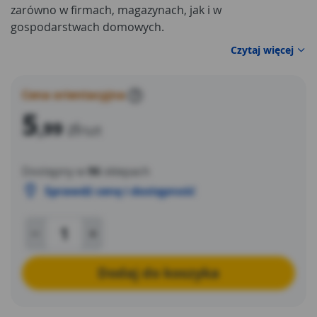
zarówno w firmach, magazynach, jak i w
gospodarstwach domowych.
Czytaj więcej
Cena orientacyjna
?
5
,99
zł
/szt
Dostępny w
96
sklepach
Sprawdź cenę i dostępność
Dodaj do koszyka