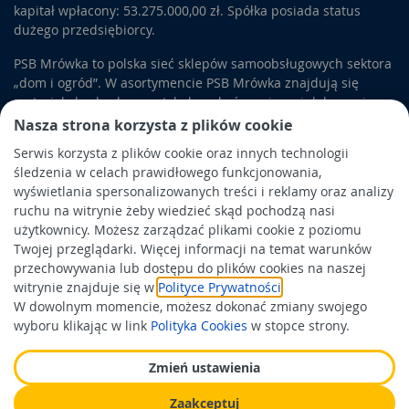
kapitał wpłacony: 53.275.000,00 zł. Spółka posiada status
dużego przedsiębiorcy.
PSB Mrówka to polska sieć sklepów samoobsługowych sektora
„dom i ogród”. W asortymencie PSB Mrówka znajdują się
materiały budowlane, artykuły wykończeniowe i dekoracyjne,
wyposażenie łazienek i kuchni, elektronarzędzia, a także
Nasza strona korzysta z plików cookie
artykuły związane z ogrodem i otoczeniem domu.
Serwis korzysta z plików cookie oraz innych technologii
śledzenia w celach prawidłowego funkcjonowania,
Obowiązek informacyjny
wyświetlania spersonalizowanych treści i reklamy oraz analizy
Polityka prywatności
ruchu na witrynie żeby wiedzieć skąd pochodzą nasi
użytkownicy. Możesz zarządzać plikami cookie z poziomu
Polityka Cookies
Twojej przeglądarki. Więcej informacji na temat warunków
Odbiór zużytego sprzętu
przechowywania lub dostępu do plików cookies na naszej
witrynie znajduje się w
Polityce Prywatności
.
W dowolnym momencie, możesz dokonać zmiany swojego
Wspierają nas:
wyboru klikając w link
Polityka Cookies
w stopce strony.
Zmień ustawienia
Zaakceptuj