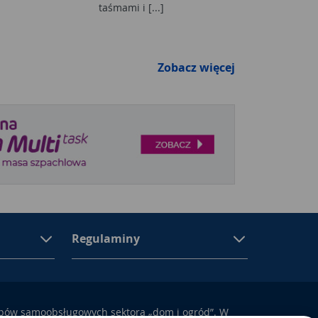
taśmami i [...]
Zobacz więcej
Regulaminy
epów samoobsługowych sektora „dom i ogród”. W