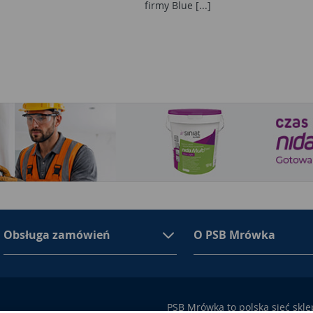
firmy Blue [...]
Obsługa zamówień
O PSB Mrówka
PSB Mrówka to polska sieć skl