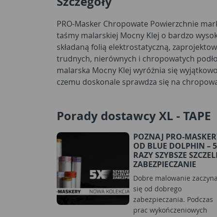
Szczegóły
PRO-Masker Chropowate Powierzchnie marki
zabrudzonych powierzchniach. Pewni
taśmy malarskiej Mocny Klej o bardzo wysok
minimalizując ryzyko odklejania się w trakc
składaną folią elektrostatyczną, zaprojekto
ogólnobudowlanych. Po rozwinięciu folia elekt
trudnych, nierównych i chropowatych podłożach. Zastosowa
przylega do zabezpieczanej powierzchni, nie zsuwa się i sk
malarska Mocny Klej wyróżnia się wyjątkowo 
chroni przed zabrudzeniami, kurzem czy 
czemu doskonale sprawdza się na chropowa
Porady dostawcy XL - TAPE
POZNAJ PRO-MASKER
OD BLUE DOLPHIN – 5
RAZY SZYBSZE SZCZE
ZABEZPIECZANIE
Dobre malowanie zaczyn
się od dobrego
zabezpieczania. Podczas
prac wykończeniowych