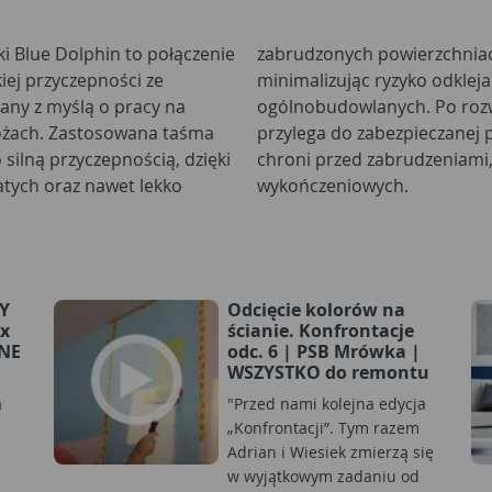
 Blue Dolphin to połączenie
e przylega do podłoża,
iej przyczepności ze
ie prac malarskich i
wany z myślą o pracy na
rostatyczna samoczynnie
na taśma
utecznie
silną przyczepnością, dzięki
zachlapaniem podczas prac
tych oraz nawet lekko
wykończeniowych.
Y
Odcięcie kolorów na
x
ścianie. Konfrontacje
LNE
odc. 6 | PSB Mrówka |
WSZYSTKO do remontu
a
"Przed nami kolejna edycja
„Konfrontacji”. Tym razem
Adrian i Wiesiek zmierzą się
w wyjątkowym zadaniu od