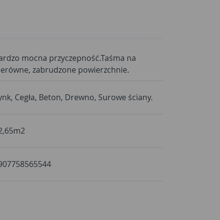
ardzo mocna przyczepność.Taśma na
ierówne, zabrudzone powierzchnie.
ynk, Cegła, Beton, Drewno, Surowe ściany.
2,65m2
907758565544