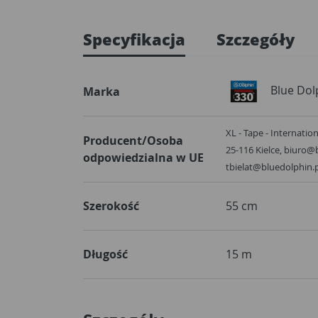
Specyfikacja
Szczegóły
Blue Dol
Marka
XL - Tape - Internation
Producent/Osoba
25-116 Kielce, biuro@
odpowiedzialna w UE
tbielat@bluedolphin.p
Szerokość
55 cm
Długość
15 m