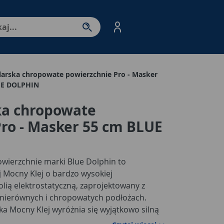
nter - przejdź do strony produktów. Spacja – otwórz/zamkni
arska chropowate powierzchnie Pro - Masker
UE DOLPHIN
a chropowate
ro - Masker 55 cm BLUE
ierzchnie marki Blue Dolphin to
j Mocny Klej o bardzo wysokiej
olią elektrostatyczną, zaprojektowany z
 nierównych i chropowatych podłożach.
 Mocny Klej wyróżnia się wyjątkowo silną
mu doskonale sprawdza się na chropowatych