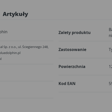
Artykuły
B
phin
Zalety produktu
n
al Sp. z o.o., ul. Ściegiennego 248,
Zastosowanie
T
bluedolphin.pl
l
Powierzchnia
1
Kod EAN
5