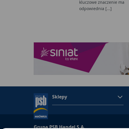
kluczowe znaczenie ma
odpowiednia [...]
Sklepy
Grupa PSB Handel S.A.