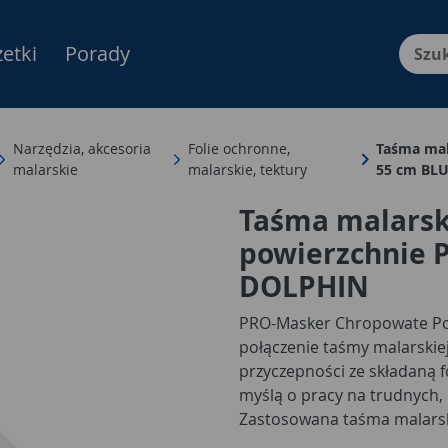
etki
Porady
Menu Produktów, nawigacja: E
Narzędzia, akcesoria
Folie ochronne,
Taśma mal
malarskie
malarskie, tektury
55 cm BL
Taśma malarsk
powierzchnie P
DOLPHIN
PRO-Masker Chropowate Pow
połączenie taśmy malarskie
przyczepności ze składaną f
myślą o pracy na trudnych,
Zastosowana taśma malarska
przyczepnością, dzięki cze