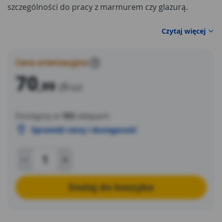
szczególności do pracy z marmurem czy glazurą.
Czytaj więcej
Cena orientacyjna
?
70
,99
zł
/szt
Dostępny w
183
sklepach
Sprawdź cenę i dostępność
Dodaj do koszyka