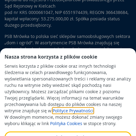
Sąd Rejonowy w Kielcach
pod nr KRS 0000661047, NIP 6551974439, REGON 366438684,
kapitał wpłacony: 53.275.000,00 zł. Spółka posiada status
dużego przedsiębiorcy.
PSB Mrówka to polska sieć sklepów samoobsługowych sektora
„dom i ogród”. W asortymencie PSB Mrówka znajdują się
materiały budowlane, artykuły wykończeniowe i dekoracyjne,
wyposażenie łazienek i kuchni, elektronarzędzia, a także
Nasza strona korzysta z plików cookie
artykuły związane z ogrodem i otoczeniem domu.
Serwis korzysta z plików cookie oraz innych technologii
śledzenia w celach prawidłowego funkcjonowania,
Obowiązek informacyjny
wyświetlania spersonalizowanych treści i reklamy oraz analizy
Polityka prywatności
ruchu na witrynie żeby wiedzieć skąd pochodzą nasi
użytkownicy. Możesz zarządzać plikami cookie z poziomu
Polityka Cookies
Twojej przeglądarki. Więcej informacji na temat warunków
Odbiór zużytego sprzętu
przechowywania lub dostępu do plików cookies na naszej
witrynie znajduje się w
Polityce Prywatności
.
W dowolnym momencie, możesz dokonać zmiany swojego
Wspierają nas:
wyboru klikając w link
Polityka Cookies
w stopce strony.