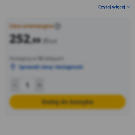
Czytaj więcej
Cena orientacyjna
?
252
,99
zł
/szt
Dostępny w
13
sklepach
Sprawdź cenę i dostępność
Dodaj do koszyka