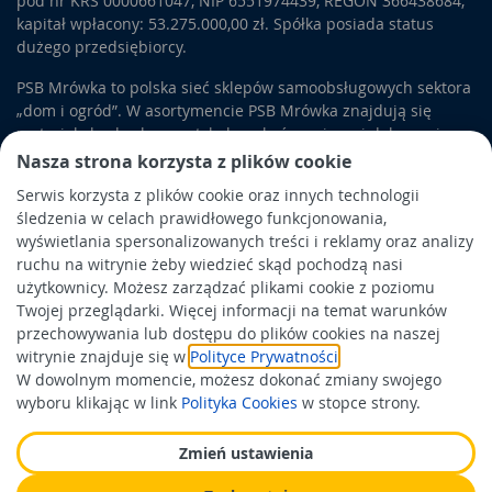
pod nr KRS 0000661047, NIP 6551974439, REGON 366438684,
kapitał wpłacony: 53.275.000,00 zł. Spółka posiada status
dużego przedsiębiorcy.
PSB Mrówka to polska sieć sklepów samoobsługowych sektora
„dom i ogród”. W asortymencie PSB Mrówka znajdują się
materiały budowlane, artykuły wykończeniowe i dekoracyjne,
wyposażenie łazienek i kuchni, elektronarzędzia, a także
Nasza strona korzysta z plików cookie
artykuły związane z ogrodem i otoczeniem domu.
Serwis korzysta z plików cookie oraz innych technologii
śledzenia w celach prawidłowego funkcjonowania,
Obowiązek informacyjny
wyświetlania spersonalizowanych treści i reklamy oraz analizy
Polityka prywatności
ruchu na witrynie żeby wiedzieć skąd pochodzą nasi
użytkownicy. Możesz zarządzać plikami cookie z poziomu
Polityka Cookies
Twojej przeglądarki. Więcej informacji na temat warunków
Odbiór zużytego sprzętu
przechowywania lub dostępu do plików cookies na naszej
witrynie znajduje się w
Polityce Prywatności
.
W dowolnym momencie, możesz dokonać zmiany swojego
Wspierają nas:
wyboru klikając w link
Polityka Cookies
w stopce strony.
Zmień ustawienia