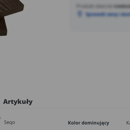
Produkt obecnie
niedos
Sprawdź cenę i do
Artykuły
Seqo
Kolor dominujący
K