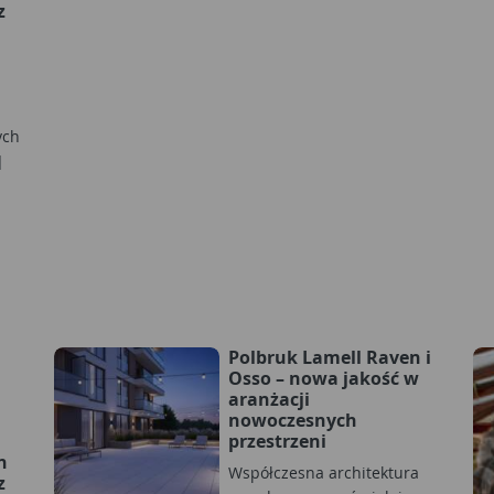
z
ych
]
Polbruk Lamell Raven i
Osso – nowa jakość w
aranżacji
nowoczesnych
przestrzeni
h
Współczesna architektura
z