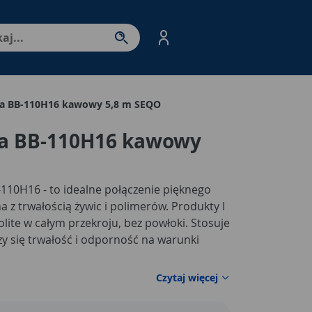
nter - przejdź do strony produktów. Spacja – otwórz/zamkni
na BB-110H16 kawowy 5,8 m SEQO
na BB-110H16 kawowy
10H16 - to idealne połączenie pięknego
z trwałością żywic i polimerów. Produkty I
lite w całym przekroju, bez powłoki. Stosuje
czy się trwałość i odporność na warunki
Czytaj więcej