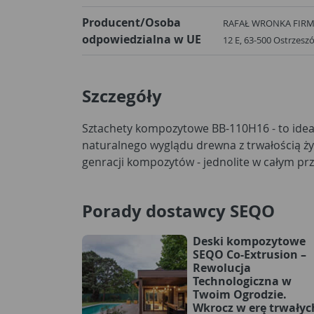
Producent/Osoba
RAFAŁ WRONKA FIRM
odpowiedzialna w UE
12 E, 63-500 Ostrzesz
Szczegóły
Sztachety kompozytowe BB-110H16 - to idea
się je wszędzie tam gdzie liczy się trwałoś
naturalnego wyglądu drewna z trwałością ży
genracji kompozytów - jednolite w całym przekroj
Porady dostawcy SEQO
Deski kompozytowe
SEQO Co-Extrusion –
Rewolucja
Technologiczna w
Twoim Ogrodzie.
Wkrocz w erę trwałyc