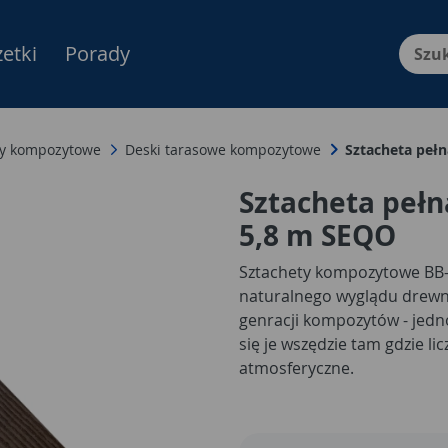
etki
Porady
Menu Produktów, nawigacja: E
sy kompozytowe
Deski tarasowe kompozytowe
Sztacheta peł
Sztacheta peł
5,8 m SEQO
Sztachety kompozytowe BB-1
naturalnego wyglądu drewna 
genracji kompozytów - jedno
się je wszędzie tam gdzie li
atmosferyczne.