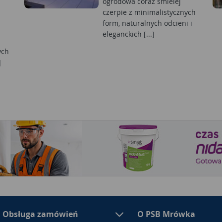
ogrodowa coraz śmielej
czerpie z minimalistycznych
form, naturalnych odcieni i
eleganckich [...]
ych
]
Obsługa zamówień
O PSB Mrówka