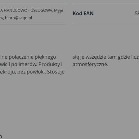
A HANDLOWO - USŁUGOWA, Myje
Kod EAN
5
ów, biuro@seqo.pl
lne połączenie pięknego
ć i odporność na warunki
wic i polimerów. Produkty I
atmosferyczne.
u, bez powłoki. Stosuje
h