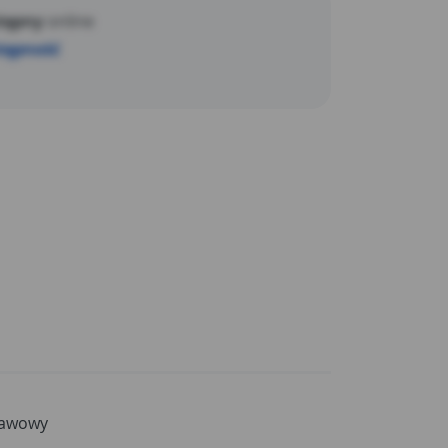
tępny
online
stępność
awowy