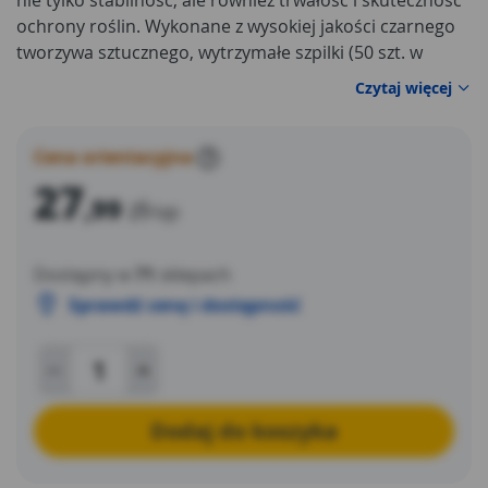
nie tylko stabilność, ale również trwałość i skuteczność
ochrony roślin. Wykonane z wysokiej jakości czarnego
tworzywa sztucznego, wytrzymałe szpilki (50 szt. w
opakowaniu) są odporne na warunki atmosferyczne
Czytaj więcej
oraz promieniowanie UV, co gwarantuje długotrwałe
użytkowanie.
Cena orientacyjna
?
27
,99
zł
/op
Dostępny w
71
sklepach
Sprawdź cenę i dostępność
Dodaj do koszyka