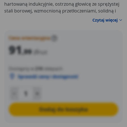
hartowaną indukcyjnie, ostrzoną głowicę ze sprężystej
stali borowej, wzmocnioną przetłoczeniami, solidną i
trwałą rączk
Czytaj więcej
Cena orientacyjna
?
91
,99
zł
/szt
Dostępny w
210
sklepach
Sprawdź cenę i dostępność
Dodaj do koszyka