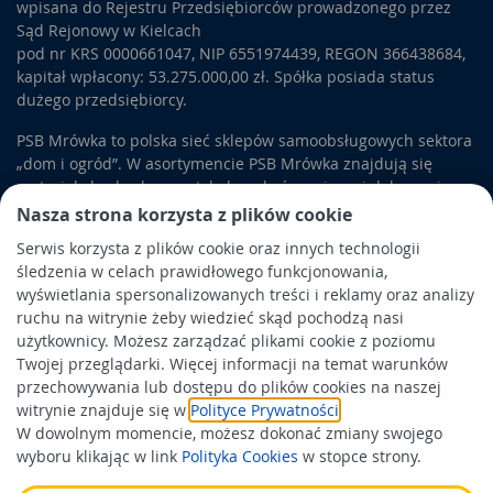
wpisana do Rejestru Przedsiębiorców prowadzonego przez
Sąd Rejonowy w Kielcach
pod nr KRS 0000661047, NIP 6551974439, REGON 366438684,
kapitał wpłacony: 53.275.000,00 zł. Spółka posiada status
dużego przedsiębiorcy.
PSB Mrówka to polska sieć sklepów samoobsługowych sektora
„dom i ogród”. W asortymencie PSB Mrówka znajdują się
materiały budowlane, artykuły wykończeniowe i dekoracyjne,
wyposażenie łazienek i kuchni, elektronarzędzia, a także
Nasza strona korzysta z plików cookie
artykuły związane z ogrodem i otoczeniem domu.
Serwis korzysta z plików cookie oraz innych technologii
śledzenia w celach prawidłowego funkcjonowania,
Obowiązek informacyjny
wyświetlania spersonalizowanych treści i reklamy oraz analizy
Polityka prywatności
ruchu na witrynie żeby wiedzieć skąd pochodzą nasi
użytkownicy. Możesz zarządzać plikami cookie z poziomu
Polityka Cookies
Twojej przeglądarki. Więcej informacji na temat warunków
Odbiór zużytego sprzętu
przechowywania lub dostępu do plików cookies na naszej
witrynie znajduje się w
Polityce Prywatności
.
W dowolnym momencie, możesz dokonać zmiany swojego
Wspierają nas:
wyboru klikając w link
Polityka Cookies
w stopce strony.