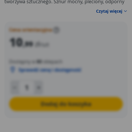
tworzywa sztucznego. Sznur mocny, pleciony, odporny
na zerwanie. Marka NEO spełnia oczekiwania
Czytaj więcej
profesjonalistów.
Cena orientacyjna
?
10
,99
zł
/szt
Dostępny w
80
sklepach
Sprawdź cenę i dostępność
Dodaj do koszyka