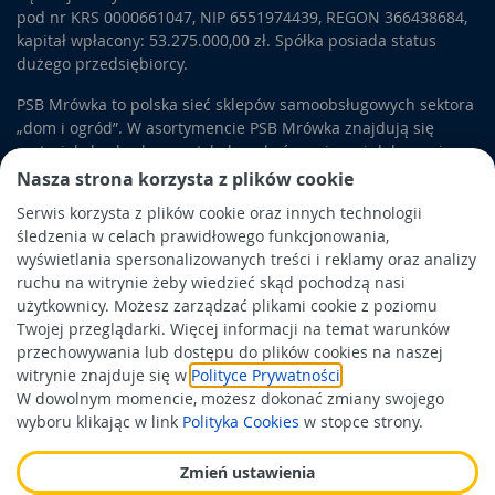
pod nr KRS 0000661047, NIP 6551974439, REGON 366438684,
kapitał wpłacony: 53.275.000,00 zł. Spółka posiada status
dużego przedsiębiorcy.
PSB Mrówka to polska sieć sklepów samoobsługowych sektora
„dom i ogród”. W asortymencie PSB Mrówka znajdują się
materiały budowlane, artykuły wykończeniowe i dekoracyjne,
wyposażenie łazienek i kuchni, elektronarzędzia, a także
Nasza strona korzysta z plików cookie
artykuły związane z ogrodem i otoczeniem domu.
Serwis korzysta z plików cookie oraz innych technologii
śledzenia w celach prawidłowego funkcjonowania,
Obowiązek informacyjny
wyświetlania spersonalizowanych treści i reklamy oraz analizy
Polityka prywatności
ruchu na witrynie żeby wiedzieć skąd pochodzą nasi
użytkownicy. Możesz zarządzać plikami cookie z poziomu
Polityka Cookies
Twojej przeglądarki. Więcej informacji na temat warunków
Odbiór zużytego sprzętu
przechowywania lub dostępu do plików cookies na naszej
witrynie znajduje się w
Polityce Prywatności
.
W dowolnym momencie, możesz dokonać zmiany swojego
Wspierają nas:
wyboru klikając w link
Polityka Cookies
w stopce strony.
Zmień ustawienia