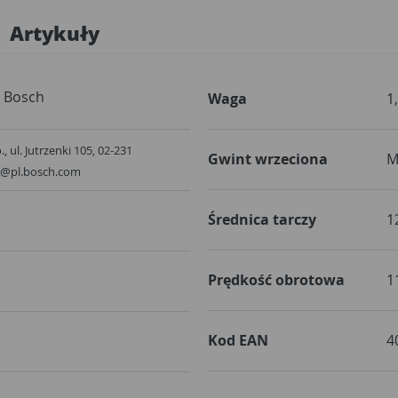
Artykuły
Bosch
Waga
1
, ul. Jutrzenki 105, 02-231
Gwint wrzeciona
M
t@pl.bosch.com
Średnica tarczy
1
Prędkość obrotowa
1
Kod EAN
4