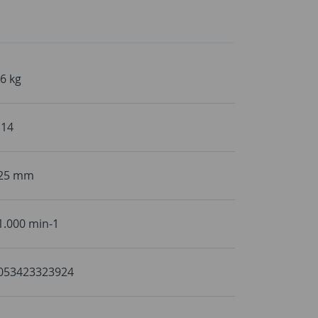
,6 kg
14
25 mm
1.000 min-1
053423323924