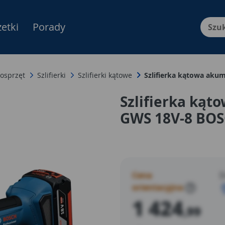
etki
Porady
Menu Produktów, nawigacja: E
 osprzęt
Szlifierki
Szlifierki kątowe
Szlifierka kątowa ak
Szlifierka ką
GWS 18V-8 BO
Cena
D
orientacyjna
?
1 424
,99