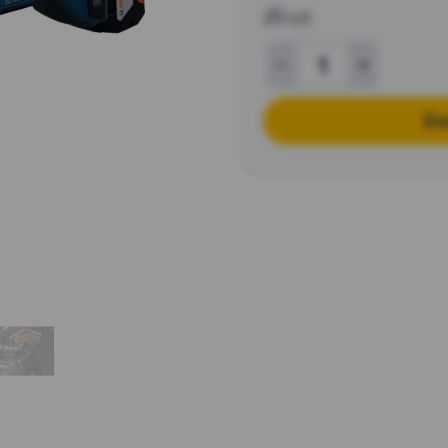
zł
/szt
Do