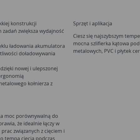
kiej konstrukcji
Sprzęt i aplikacja
ch zadań zwiększa wydajność
Ciesz się najszybszym tempem
mocna szlifierka kątowa pod
yklu ładowania akumulatora
metalowych, PVC i płytek ce
totliwości doładowywania
dzięki nowej i ulepszonej
i ergonomią
metalowego kołnierza z
iąga moc porównywalną do
rawia, że idealnie łączy w
 prac związanych z cięciem i
go tempa cięcia podczas