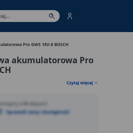
nter - przejdź do strony produktów. Spacja – otwórz/zamkni
umulatorowa Pro GWS 18V-8 BOSCH
towa akumulatorowa Pro
SCH
Czytaj więcej
ostępny w
9
sklepach
Sprawdź cenę i dostępność