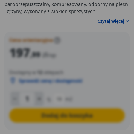
paroprzepuszczalny, kompresowany, odporny na pleśń
i grzyby, wykonany z włókien sprężystych.
Czytaj więcej
Cena orientacyjna
?
197
,99
zł
/op
Dostępny w
12
sklepach
Sprawdź cenę i dostępność
tj.
18
m2
Dodaj do koszyka