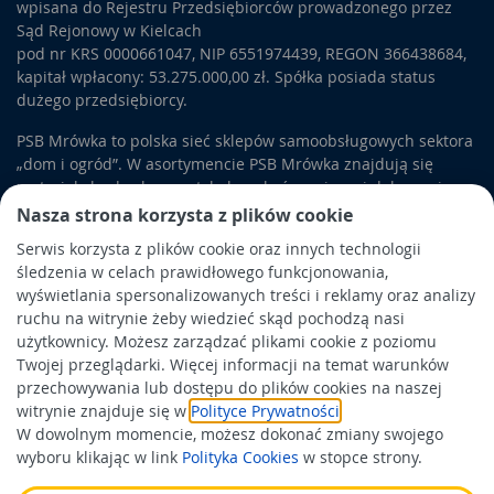
wpisana do Rejestru Przedsiębiorców prowadzonego przez
Sąd Rejonowy w Kielcach
pod nr KRS 0000661047, NIP 6551974439, REGON 366438684,
kapitał wpłacony: 53.275.000,00 zł. Spółka posiada status
dużego przedsiębiorcy.
PSB Mrówka to polska sieć sklepów samoobsługowych sektora
„dom i ogród”. W asortymencie PSB Mrówka znajdują się
materiały budowlane, artykuły wykończeniowe i dekoracyjne,
wyposażenie łazienek i kuchni, elektronarzędzia, a także
Nasza strona korzysta z plików cookie
artykuły związane z ogrodem i otoczeniem domu.
Serwis korzysta z plików cookie oraz innych technologii
śledzenia w celach prawidłowego funkcjonowania,
Obowiązek informacyjny
wyświetlania spersonalizowanych treści i reklamy oraz analizy
Polityka prywatności
ruchu na witrynie żeby wiedzieć skąd pochodzą nasi
użytkownicy. Możesz zarządzać plikami cookie z poziomu
Polityka Cookies
Twojej przeglądarki. Więcej informacji na temat warunków
Odbiór zużytego sprzętu
przechowywania lub dostępu do plików cookies na naszej
witrynie znajduje się w
Polityce Prywatności
.
W dowolnym momencie, możesz dokonać zmiany swojego
Wspierają nas:
wyboru klikając w link
Polityka Cookies
w stopce strony.