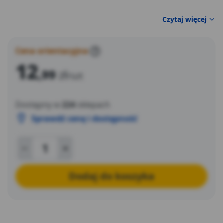
Czytaj więcej
Cena orientacyjna
?
12
,99
zł
/szt
Dostępny w
224
sklepach
Sprawdź cenę i dostępność
Dodaj do koszyka