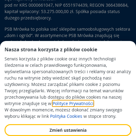
pod nr KRS 0000661047, NIP 6551974439, REGON 366438684,
kapitał wpłacony: 53.275.000,00 zł. Spółka posiada status
dużego przedsiębiorcy.
PSB Mrówka to polska sieć sklepów samoobsługowych sektora
„dom i ogród”. W asortymencie PSB Mrówka znajdują się
materiały budowlane, artykuły wykończeniowe i dekoracyjne,
wyposażenie łazienek i kuchni, elektronarzędzia, a także
Nasza strona korzysta z plików cookie
artykuły związane z ogrodem i otoczeniem domu.
Serwis korzysta z plików cookie oraz innych technologii
śledzenia w celach prawidłowego funkcjonowania,
Obowiązek informacyjny
wyświetlania spersonalizowanych treści i reklamy oraz analizy
Polityka prywatności
ruchu na witrynie żeby wiedzieć skąd pochodzą nasi
użytkownicy. Możesz zarządzać plikami cookie z poziomu
Polityka Cookies
Twojej przeglądarki. Więcej informacji na temat warunków
Odbiór zużytego sprzętu
przechowywania lub dostępu do plików cookies na naszej
witrynie znajduje się w
Polityce Prywatności
.
W dowolnym momencie, możesz dokonać zmiany swojego
Wspierają nas:
wyboru klikając w link
Polityka Cookies
w stopce strony.
Zmień ustawienia