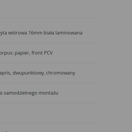
łyta wiórowa 16mm biała laminowana
orpus: papier, front PCV
apris, dwupunktowy, chromowany
o samodzielnego montażu