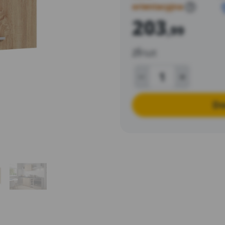
orientacyjna
?
203
,99
zł
/szt
Do