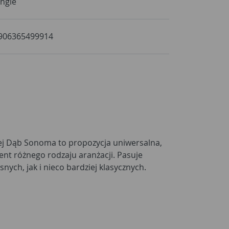
ingle
906365499914
nej Dąb Sonoma to propozycja uniwersalna,
ent różnego rodzaju aranżacji. Pasuje
ych, jak i nieco bardziej klasycznych.