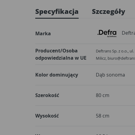
Specyfikacja
Szczegóły
Deftr
Marka
Producent/Osoba
Deftrans Sp. z o.o., ul
odpowiedzialna w UE
Milicz, biuro@deftran
Kolor dominujący
Dąb sonoma
Szerokość
80 cm
Wysokość
58 cm