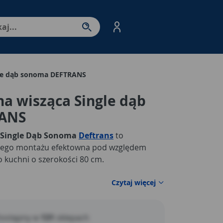
nter - przejdź do strony produktów. Spacja – otwórz/zamkni
gle dąb sonoma DEFTRANS
a wisząca Single dąb
ANS
 Single Dąb Sonoma
Deftrans
to
ego montażu efektowna pod względem
 kuchni o szerokości 80 cm.
Czytaj więcej
ostępny w
131
sklepach