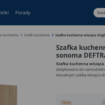
etki
Porady
Menu Produktów, nawigacja: E
e kuchenne
Szafki kuchenne
Szafka kuchenna wisząca Sin
Szafka kuchenn
sonoma DEFTR
Szafka kuchenna wisząca
dedykowana do samodzieln
wizualnym szafka wisząca do
Cena
D