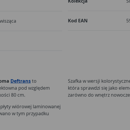
Kolekcja
S
Kod EAN
5
wisząca
noma
Deftrans
to
Szafka w wersji kolorystycz
ektowna pod względem
która sprawdzi się jako elem
kości 80 cm.
zarówno do wnętrz nowoczesn
płyty wiórowej laminowanej
sowano w tym przypadku