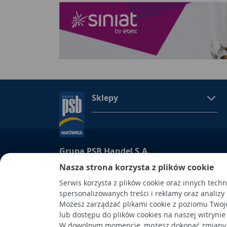
Sklepy
Grupa PSB Handel S.A.
Grupa PSB Handel S.A., siedziba: Wełecz 142, 28-
Nasza strona korzysta z plików cookie
wpisana do Rejestru Przedsiębiorców prowadzon
Serwis korzysta z plików cookie oraz innych tech
Kielcach
spersonalizowanych treści i reklamy oraz analizy
pod nr KRS 0000661047, NIP 6551974439, REGON
Możesz zarządzać plikami cookie z poziomu Twoj
kapitał wpłacony: 53.275.000,00 zł. Spółka posiad
lub dostępu do plików cookies na naszej witrynie
W dowolnym momencie, możesz dokonać zmiany s