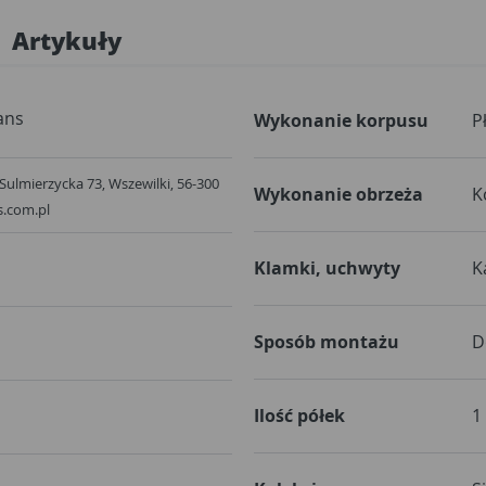
Artykuły
ans
Wykonanie korpusu
P
. Sulmierzycka 73, Wszewilki, 56-300
Wykonanie obrzeża
K
s.com.pl
Klamki, uchwyty
K
Sposób montażu
D
Ilość półek
1