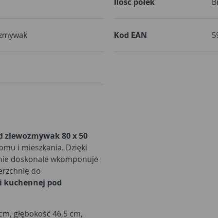
Ilość półek
B
ozmywak
Kod EAN
5
d zlewozmywak 80 x 50
omu i mieszkania. Dzięki
rmie doskonale wkomponuje
erzchnię do
i kuchennej pod
cm, głębokość 46,5 cm,