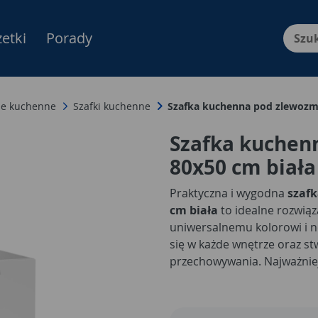
etki
Porady
Menu Produktów, nawigacja: E
e kuchenne
Szafki kuchenne
Szafka kuchenna pod zlewoz
Szafka kuchen
80x50 cm biał
Praktyczna i wygodna
szaf
cm biała
to idealne rozwiąz
uniwersalnemu kolorowi i 
się w każde wnętrze oraz s
przechowywania. Najważnie
zlewozmywak białej
to: