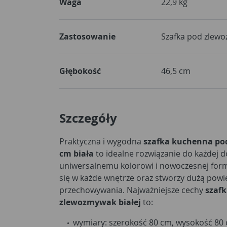
Waga
22,9 kg
Zastosowanie
Szafka pod zlew
Głębokość
46,5 cm
Szczegóły
Praktyczna i wygodna
szafka kuchenna po
cm biała
to idealne rozwiązanie do każdej d
uniwersalnemu kolorowi i nowoczesnej fo
się w każde wnętrze oraz stworzy dużą powi
przechowywania. Najważniejsze cechy
szafk
zlewozmywak białej
to:
wymiary: szerokość 80 cm, wysokość 80 