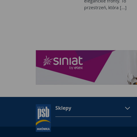
eleganckie fronty. To
przestrzeń, która [...]
Sklepy