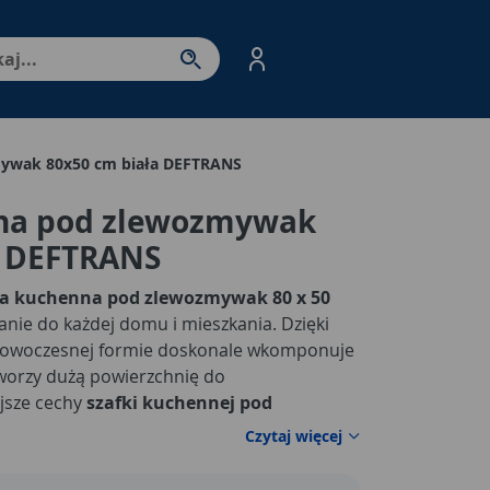
nter - przejdź do strony produktów. Spacja – otwórz/zamkni
mywak 80x50 cm biała DEFTRANS
na pod zlewozmywak
a DEFTRANS
ka kuchenna pod zlewozmywak 80 x 50
anie do każdej domu i mieszkania. Dzięki
nowoczesnej formie doskonale wkomponuje
tworzy dużą powierzchnię do
jsze cechy
szafki kuchennej pod
Czytaj więcej