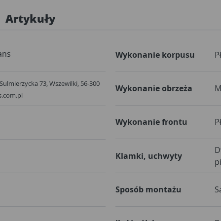
Artykuły
ans
Wykonanie korpusu
P
. Sulmierzycka 73, Wszewilki, 56-300
Wykonanie obrzeża
M
s.com.pl
Wykonanie frontu
P
D
Klamki, uchwyty
p
Sposób montażu
S