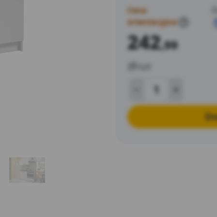
Cena
D
orientacyjna
?
242
,99
zł
/szt
Do