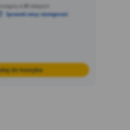
ostępny w
31
sklepach
Sprawdź cenę i dostępność
daj do koszyka