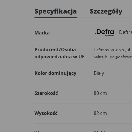
Specyfikacja
Szczegóły
Deftr
Marka
Producent/Osoba
Deftrans Sp. z o.o., ul
odpowiedzialna w UE
Milicz, biuro@deftran
Kolor dominujący
Biały
Szerokość
80 cm
Wysokość
82 cm