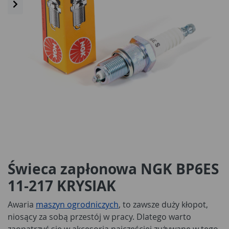
Świeca zapłonowa NGK BP6ES
11-217 KRYSIAK
Awaria
maszyn ogrodniczych
, to zawsze duży kłopot,
niosący za sobą przestój w pracy. Dlatego warto