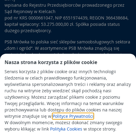
wpisana do Rejestru Przedsiębiorców prowadzonego przez
Sąd Rejonowy w Kielcach
pod nr KRS 0000661047, NIP 6551974439, REGON 366438684,
kapitał wpłacony: 53.275.000,00 zł. Spółka posiada status
dużego przedsiębiorcy.
PSB Mrówka to polska sieć sklepów samoobsługowych sektora
„dom i ogród”. W asortymencie PSB Mrówka znajdują się
materiały budowlane, artykuły wykończeniowe i dekoracyjne,
wyposażenie łazienek i kuchni, elektronarzędzia, a także
Nasza strona korzysta z plików cookie
artykuły związane z ogrodem i otoczeniem domu.
Serwis korzysta z plików cookie oraz innych technologii
śledzenia w celach prawidłowego funkcjonowania,
Obowiązek informacyjny
wyświetlania spersonalizowanych treści i reklamy oraz analizy
Polityka prywatności
ruchu na witrynie żeby wiedzieć skąd pochodzą nasi
użytkownicy. Możesz zarządzać plikami cookie z poziomu
Polityka Cookies
Twojej przeglądarki. Więcej informacji na temat warunków
Odbiór zużytego sprzętu
przechowywania lub dostępu do plików cookies na naszej
witrynie znajduje się w
Polityce Prywatności
.
W dowolnym momencie, możesz dokonać zmiany swojego
Wspierają nas:
wyboru klikając w link
Polityka Cookies
w stopce strony.