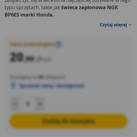
zaopatrzyć się w akcesoria najczęściej zużywane w tego
typu sprzętach, takie jak
świeca zapłonowa NGK
BP6ES marki Honda.
Czytaj więcej
Cena orientacyjna
?
20
,99
zł
/szt
Dostępny w
49
sklepach
Sprawdź cenę i dostępność
Dodaj do koszyka