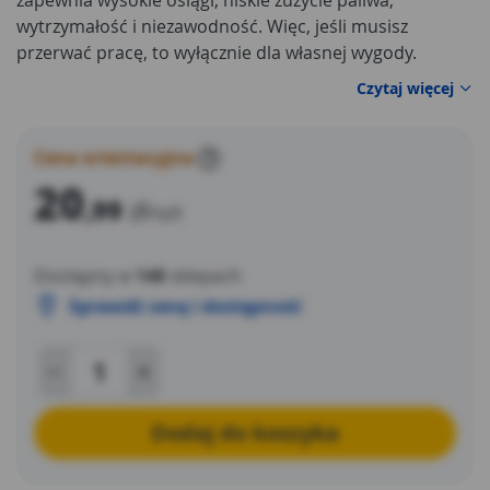
zapewnia wysokie osiągi, niskie zużycie paliwa,
wytrzymałość i niezawodność. Więc, jeśli musisz
przerwać pracę, to wyłącznie dla własnej wygody.
Świeca zapłonowa Champion J19LM;rozmiar klucza:21
Czytaj więcej
mm;średnica gwintu:14,0 mm;wymiar gwintu:M14
mm;odstęp elektrod:0,7 mm
Cena orientacyjna
?
20
,99
zł
/szt
Dostępny w
148
sklepach
Sprawdź cenę i dostępność
Dodaj do koszyka